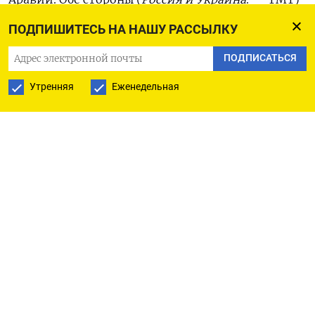
прибудут, но будут находиться в разных
ПОДПИШИТЕСЬ НА НАШУ РАССЫЛКУ
комнатах», — пояснил Келлогг.
ПОДПИСАТЬСЯ
По его словам, главная цель этих встреч —
Утренняя
Еженедельная
выяснить позиции Москвы и Киева по вопросам
возможного прекращения огня. «Фактически,
это формат челночной дипломатии между
комнатами в Эр-Рияде. Посмотрим, удастся ли
нам достичь всеобъемлющего перемирия. Это
будет первым шагом к окончанию войны», —
добавил спецпредставитель Трампа.
Президент Украины Владимир Зеленский
ранее
сообщил
, что украинская и американская
технические группы встретятся в Саудовской