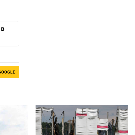
 в
GOOGLE