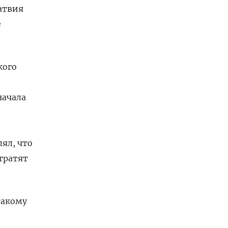
атвия
е
кого
начала
ял, что
тратят
такому