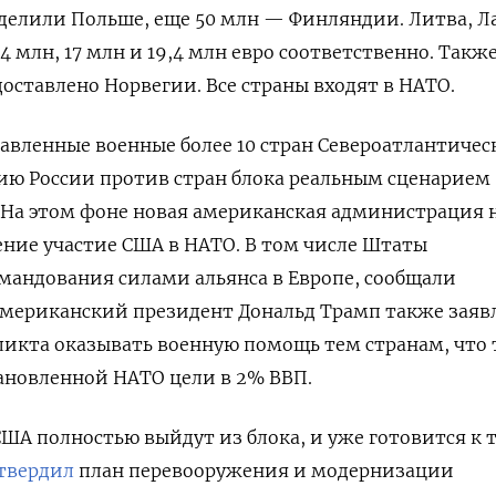
ыделили Польше, еще 50 млн — Финляндии. Литва, Л
4 млн, 17 млн и 19,4 млн евро соответственно. Такж
доставлено Норвегии. Все страны входят в НАТО.
тавленные военные более 10 стран Североатлантичес
сию России против стран блока реальным сценарием
 На этом фоне новая американская администрация 
ние участие США в НАТО. В том числе Штаты
омандования силами альянса в Европе, сообщали
Американский президент Дональд
Трамп также заявл
фликта оказывать военную помощь тем странам, что 
ановленной НАТО цели в 2% ВВП.
 США полностью выйдут из блока, и уже готовится к 
твердил
план перевооружения и модернизации