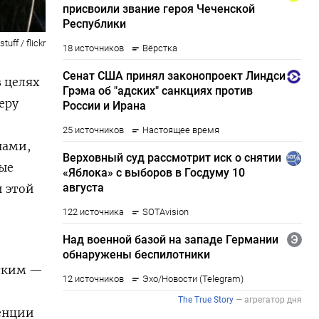
tuff / flickr
 целях
еру
й
нами,
ые
 этой
й
нским —
енции