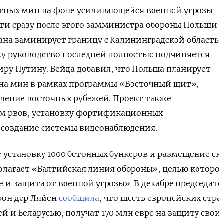
отных мин на фоне усиливающейся военной угрозы
чти сразу после этого замминистра обороны Польши
рана заминирует границу с Калининградской област
ьку руководство последней полностью подчиняется
ру Путину. Бейда добавил, что Польша планирует
на мин в рамках программы «Восточный щит»,
ление восточных рубежей. Проект также
км рвов, установку фортификационных
и создание системы видеонаблюдения.
 установку 1000 бетонных бункеров и размещение с
олагает «Балтийская линия обороны», целью котор
 и защита от военной угрозы». В декабре председат
фон дер Ляйен
сообщила
, что шесть европейских стр
й и Беларусью, получат 170 млн евро на защиту сво