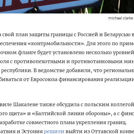
michael clarke s
 свой план защиты границы с Россией и Беларусью в
беспечения
«контрмобильности».
Для этого п
о прим
очном фланге будет установлено несколько уровне
поля с противопехотными и противотанковыми ми
еспублики. В ведомстве добавили, что региональн
биваться от Евросоюза финансирования реализации
виле Шакалене также обсудила с польским коллего
ого щита» и «Балтийской линии обороны», а с фи
азработке совместного плана укрепления границ.
Латвия и Эстония
решили
выйти из Оттавской конв