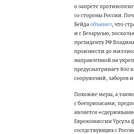
о запрете противопех
со стороны России. По
Бейда
объявил
, что ст
и с Беларусью, поскол
президенту РФ Владими
произвести до миллио
направленной на укреп
предусматривает
800 
сооружений, заборов 
Похожие меры, а также
с боеприпасами, предп
является «сдерживание
Еврокомиссии Урсула 
соседствующих с Россие