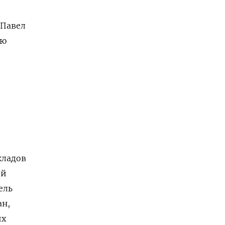
 Павел
ью
кладов
ой
ель
ан,
их