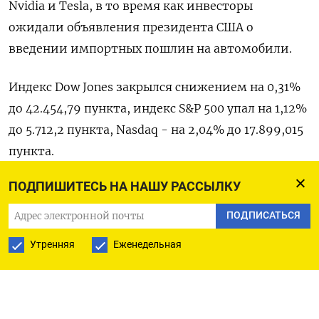
Nvidia и Tesla, в то время как инвесторы
ожидали объявления президента США о
введении импортных пошлин на автомобили.
Индекс Dow Jones закрылся снижением на 0,31%
до 42.454,79 пункта, индекс S&P 500 упал на 1,12%
до 5.712,2 пункта​, ​Nasdaq - на 2,04% до 17.899,015
пункта​.
ПОДПИШИТЕСЬ НА НАШУ РАССЫЛКУ
Оригинал сообщения на английском языке
доступен по коду:
ПОДПИСАТЬСЯ
Утренняя
Еженедельная
(Пранав Кашьяп, Йоханн М Чериан и Ноэль
Рандевич)