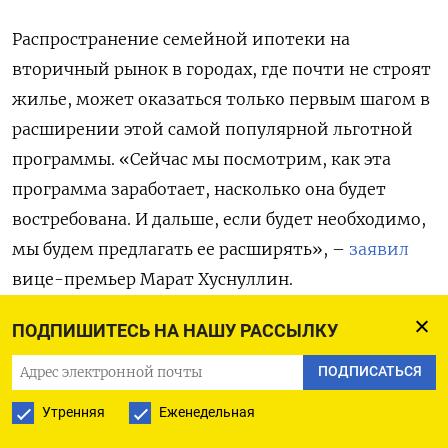
Распространение семейной ипотеки на
вторичный рынок в городах, где почти не строят
жилье, может оказаться только первым шагом в
расширении этой самой популярной льготной
программы. «Сейчас мы посмотрим, как эта
программа заработает, насколько она будет
востребована. И дальше, если будет необходимо,
мы будем предлагать ее расширять», –
заявил
вице-премьер Марат Хуснуллин.
ПОДПИШИТЕСЬ НА НАШУ РАССЫЛКУ
Сейчас большая часть жилищных кредитов
выдается по семейной ипотеке: в феврале, по
ПОДПИСАТЬСЯ
данным
Центробанка, ее было выдано на 174
Утренняя
Еженедельная
млрд руб. – это 77% всех кредитов, в том числе