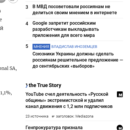
В МВД посоветовали россиянам не
3
в
делиться своим мнением в интернете
е
Google запретит российским
4
ой
разработчикам выкладывать
приложения для всего мира
5
МНЕНИЯ
ВЛАДИСЛАВ ИНОЗЕМЦЕВ
Союзники Украины должны сделать
россиянам решительное предложение —
до сентябрьских «выборов»
nal SA,
1,1%,