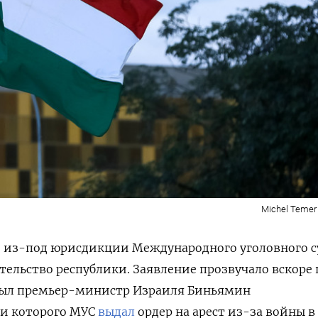
Michel Temer 
 из-под юрисдикции Международного уголовного с
тельство республики. Заявление прозвучало вскоре 
ибыл премьер-министр Израиля
Биньямин
и которого МУС
выдал
ордер на арест из-за войны в