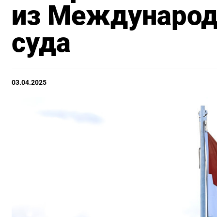
из Международн
суда
03.04.2025