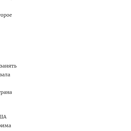
торое
занять
вала
трана
США
рима