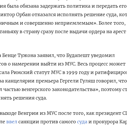
рия была обязана задержать политика и передать его
 Виктор Орбан отказался исполнять решение суда, ко
иничным и совершенно неприемлемым». Более того,
таньяху в страну
сразу после выдачи ордера на арест
а Бенце Тужона заявил, что Будапешт уведомил
ов о намерении выйти из МУС. Весь процесс может 
исала Римский статут МУС в 1999 году и ратифициро
ава канцелярии премьера Гергели Гуляш говорил, что
л частью венгерского законодательства», поэтому с
нять решения суда.
 выходе Венгрии из МУС после того, как президент 
але
ввел
санкции против самого
суда
и прокурора Ка