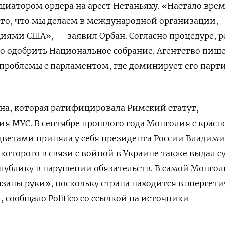
иатором ордера на арест Нетаньяху. «Настало врем
то, что мы делаем в международной организации,
иями США», — заявил Орбан. Согласно процедуре,
р
о одобрить Национальное собрание. Агентство пише
т проблемы с парламентом, где доминирует его парт
ана, которая ратифицировала Римский статут,
ия МУС. В сентябре прошлого года Монголия с красн
цветами приняла у себя президента России Владими
 которого в связи с войной в Украине также выдал су
публику в нарушении обязательств. В самой Монго
язаны руки», поскольку страна находится в энергет
 сообщало Politico со ссылкой на источники