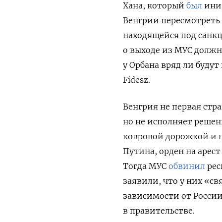
Хана, который
был
иниц
Венгрии пересмотреть 
находящейся под санкц
о выходе из МУС должн
у Орбана вряд ли буду
Fidesz.
Венгрия не первая стр
но не исполняет решен
ковровой дорожкой и 
Путина, орден на арест
Тогда МУС
обвинил
рес
заявили, что у них «св
зависимости от России,
в правительстве.