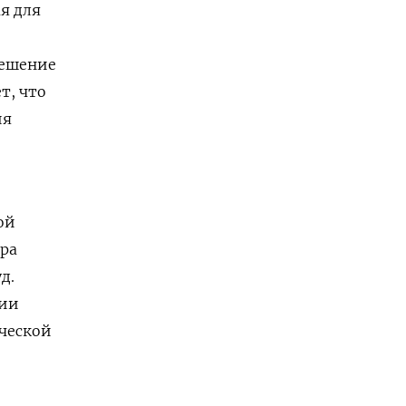
я для
ешение
т, что
ия
ой
ра
д.
лии
ической