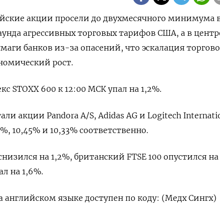
пейские акции просели до двухмесячного минимума 
раунда агрессивных торговых тарифов США, а в центр
маги банков из-за опасений, что эскалация торгов
номический рост.
с STOXX 600 к 12:00 МСК упал на 1,2%.
и акции Pandora A/S, Adidas AG и Logitech Internatio
%, 10,45% и 10,33% соответственно.
изился на 1,2%, британский FTSE 100 опустился на 
л на 1,6%.
 английском языке доступен по коду: (Медх Сингх)