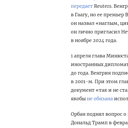
передает
Reuters. Венг
в Гаагу, но ее премьер
он назвал «наглым, ц
он лично пригласил Не
в ноябре 2024 года.
1 апреля глава Минюст
иностранных дипломат
до года. Венгрия подп
в 2001-м. При этом гл
документ «так и не ста
якобы
не обязана
испол
Орбан поднял вопрос о
Дональд Трамп в февр