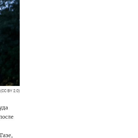
(CC BY 2.0)
уда
после
 Газе
,