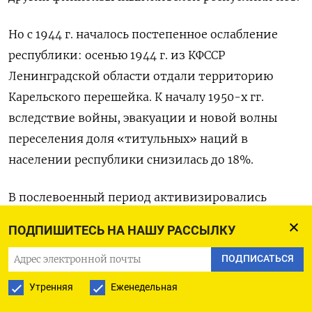
Но с 1944 г. началось постепенное ослабление
республики: осенью 1944 г. из КФССР
Ленинградской области отдали территорию
Карельского перешейка. К началу 1950-х гг.
вследствие войны, эвакуации и новой волны
переселения доля «титульных» наций в
населении республики снизилась до 18%.
В послевоенный период активизировались
атаки на партийного руководителя республики
ПОДПИШИТЕСЬ НА НАШУ РАССЫЛКУ
Геннадия Куприянова, обвинявшегося в
мягкотелости, потере авторитета в
ПОДПИСАТЬСЯ
республиканской парторганизации, а также
Утренняя
Еженедельная
слабом контроле за своими подчиненными. И