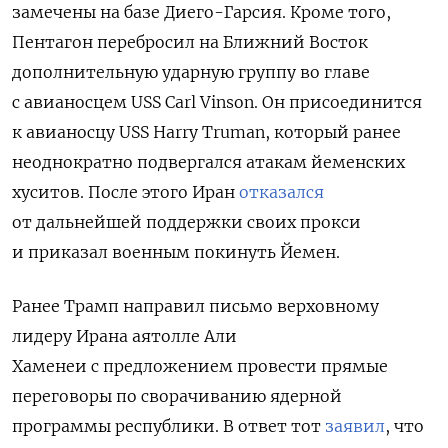
замечены на базе Диего-Гарсия. Кроме того,
Пентагон перебросил на Ближний Восток
дополнительную ударную группу во главе
с авианосцем USS Carl Vinson. Он присоединится
к авианосцу USS Harry Truman, который ранее
неоднократно подвергался атакам йеменских
хуситов. После этого
Иран
отказался
от дальнейшей поддержки своих прокси
и приказал военным покинуть Йемен.
Ранее Трамп направил письмо верховному
лидеру Ирана
аятолле Али
Хаменеи
с предложением провести прямые
переговоры по сворачиванию ядерной
программы республики. В ответ тот
заявил
, что