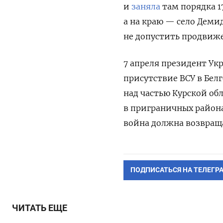
и
заняла
там порядка 1
а на краю — село Деми
не допустить продвиже
7 апреля президент У
присутствие ВСУ в Бел
над частью Курской об
в приграничных района
война должна возвраща
ПОДПИСАТЬСЯ НА ТЕЛЕГР
ЧИТАТЬ ЕЩЕ