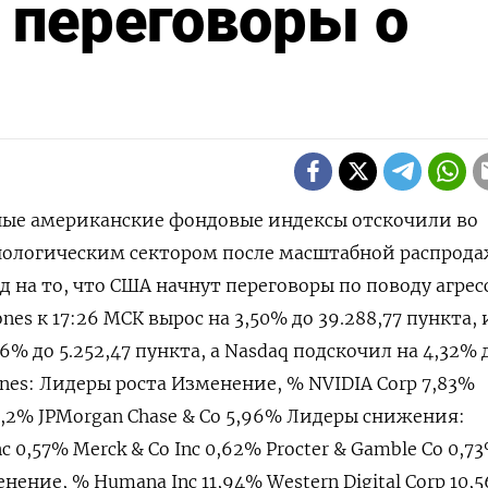
 переговоры о
вные американские фондовые индексы отскочили во
хнологическим сектором после масштабной распрод
д на то, что США начнут переговоры по поводу агре
nes к 17:26 МСК вырос на 3,50% до 39.288,77 пункта,
6% до 5.252,47​ пункта, а Nasdaq подскочил на 4,32% 
Jones: Лидеры роста Изменение, % NVIDIA Corp 7,83%
 7,2% JPMorgan Chase & Co 5,96% Лидеры снижения:
 0,57% Merck & Co Inc 0,62% Procter & Gamble Co 0,7
нение, % Humana Inc 11,94% Western Digital Corp 10,