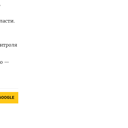
,
ласти.
онтроля
во —
GOOGLE