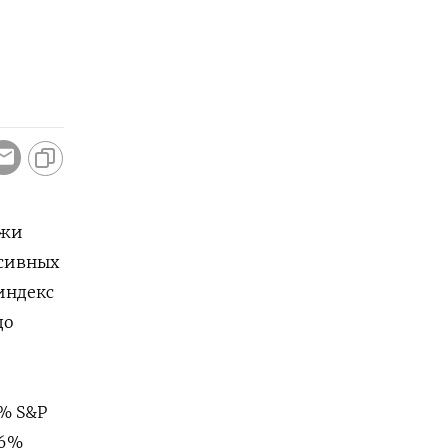
ажи
ссивных
 индекс
до
3% S&P
56%