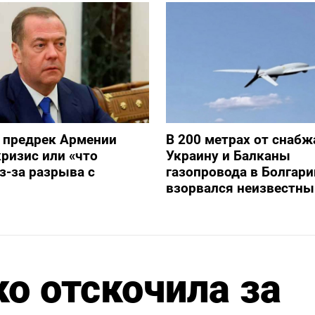
 предрек Армении
В 200 метрах от снаб
ризис или «что
Украину и Балканы
з-за разрыва с
газопровода в Болгари
взорвался неизвестны
ко отскочила за