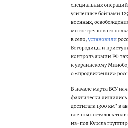
специальных операций
усиленные бойцами 12
военных, освобождение
мотострелкового полк
в село,
установили
росс
Богородицы и приступи
контроль армии РФ та
к украинскому Минобор
о «продвижении» росси
В начале марта ВСУ нач
фактически лишились 
достигала 1300 км² в ав
военных осталось тольк
из-под Курска группир