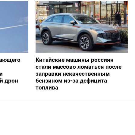
жающего
Китайские машины россиян
стали массово ломаться после
и
заправки некачественным
й дрон
бензином из-за дефицита
топлива