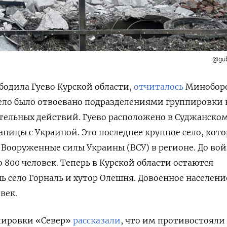
@gub
бодила Гуево Курской области,
отчиталось
Минобор
ело было отвоевано п
одразделениями группировки 
ательных действий. Гуево расположено в Суджанско
раницы с Украиной. Это последнее крупное село, кот
 Вооруженные силы Украины (ВСУ) в регионе. До во
 800 человек.
Теперь в Курской области остаются
село Горналь и хутор Олешня. Довоенное населени
овек.
пировки «Север»
рассказали
, что им противостояли