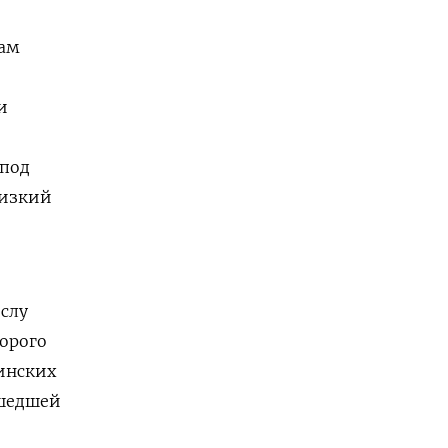
вам
и
 под
лизкий
ислу
орого
инских
ышедшей