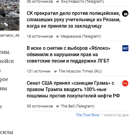
ernator_46
оны.
войск
м
орое
йны
е
 силы