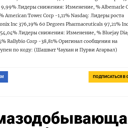
Inc 9,99% Лидеры снижения: Изменение, % Albemarle 
1% American Tower Corp -1,11% Nasdaq: Лидеры роста
ix Inc 376,19% 60 Degrees Pharmaceuticals 97,21% In
nc 54,04% Лидеры снижения: Изменение, % Bluejay Dia
95% Rallybio Corp -38,81% Оригинал сообщения на
упен по коду: (Шашват Чаухан и Пурви Агарвал)
АМ
ПОДПИСАТЬСЯ В 
лмазодобывающа