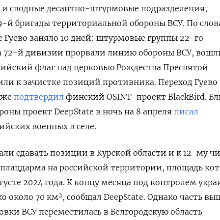
 и сводные десантно-штурмовые подразделения
,
9-й бригады территориальной обороны ВСУ. По сло
 Гуево заняло 10 дней: штурмовые группы 22-го
а 72-й дивизии прорвали линию обороны ВСУ, вошл
ийский флаг над церковью Рождества Пресвятой
ли к зачистке позиций противника. Переход Гуево
кже
подтвердил
финский
OSINT-проект BlackBird. Б
оны проект DeepState в ночь на 8 апреля
писал
йских военных в селе.
али сдавать позиции в Курской области и к 12-му ч
плацдарма на российской территории, площадь кот
густе 2024 года. К
концу месяца под контролем укра
о около 70 км², сообщал DeepState. Однако часть в
овки ВСУ переместилась в Белгородскую область