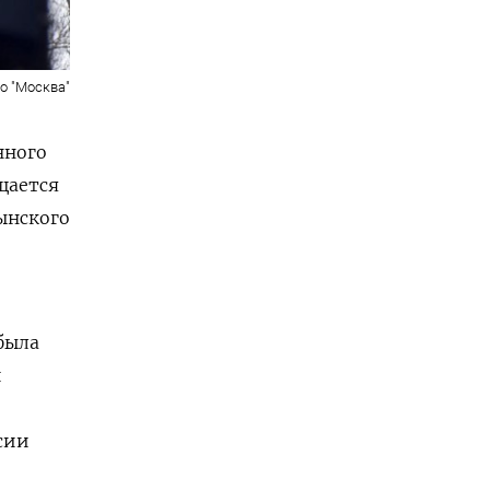
о "Москва"
нного
щается
ынского
была
и
сии