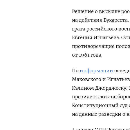
Решение о высылке рос
на действия Бухареста
грата российского вое
Евгения Игнатьева. Ос
противоречащие поло
от 1961 года.
По
информации
освед
Маковского и Игнатьев
Кэлином Джорджеску. Э
президентских выборов
Конституционный суд с
на данные разведки о 
4 апреля МИД России о