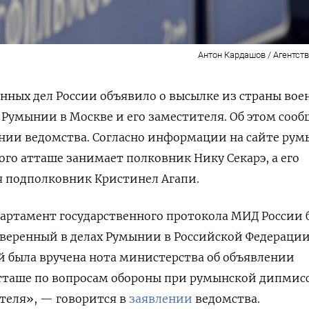
Антон Кардашов / Агентств
ных дел России объявило о высылке из страны вое
 Румынии в Москве и его заместителя. Об этом сооб
нии ведомства. Согласно информации на сайте рум
ого атташе занимает полковник Нику Секарэ, а его
я подполковник Кристинел Агапи.
партамент государственного протокола МИД России 
веренный в делах
Румынии
в Российской Федераци
й была вручена нота министерства об объявлении
атташе по вопросам обороны при румынской дипмис
ителя
», — говорится в
заявлении
ведомства.