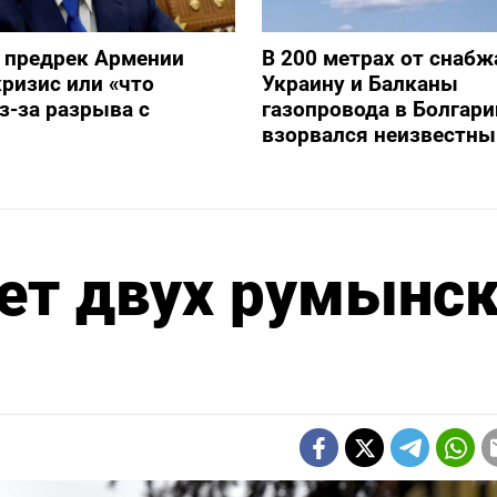
 предрек Армении
В 200 метрах от снаб
ризис или «что
Украину и Балканы
з-за разрыва с
газопровода в Болгари
взорвался неизвестны
ет двух румынс