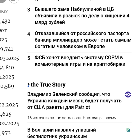
Бывшего зама Набиуллиной в ЦБ
3
ных
объявили в розыск по делу о хищении 4
,432
млрд рублей
уют
Отказавшийся от российского паспорта
4
025
банкир-миллиардер может стать самым
богатым человеком в Европе
29,741
ФСБ хочет внедрить систему СОРМ в
.03.2025
5
комьютерные игры и на криптобиржи
34,810
3.2025
80,589
.02.2025
4,625
.02.2025
1,972