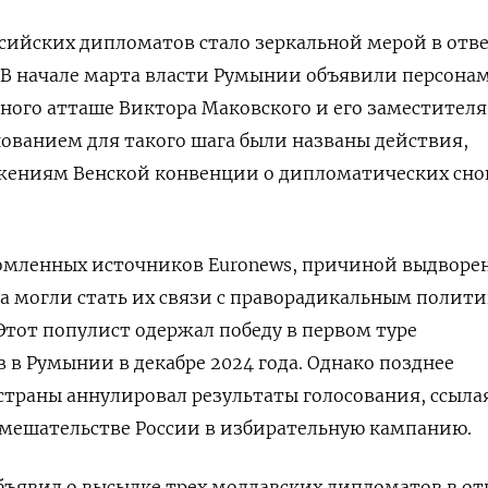
сийских дипломатов стало зеркальной мерой в отв
. В начале марта власти Румынии объявили персона
нного атташе Виктора Маковского и его заместителя
нованием для такого шага были названы действия,
жениям Венской конвенции о дипломатических сн
омленных источников Euronews, причиной выдворе
а могли стать их связи с праворадикальным полит
тот популист одержал победу в первом туре
 в Румынии в декабре 2024 года. Однако позднее
траны аннулировал результаты голосования, ссыла
вмешательстве России в избирательную кампанию.
бъявил о высылке трех молдавских дипломатов в от