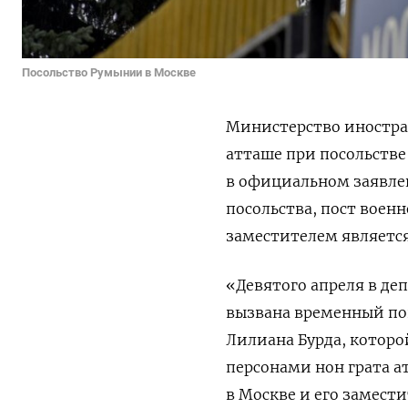
Посольство Румынии в Москве
Министерство иностран
атташе при посольстве
в официальном заявле
посольства, пост военн
заместителем являетс
«
Девятого апреля в де
вызвана временный по
Лилиана Бурда, которо
персонами нон грата 
в Москве и его замест