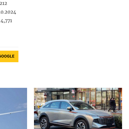
,212
10.2024
64,771
GOOGLE