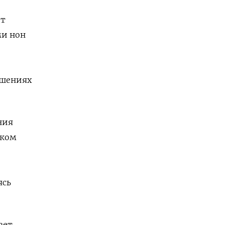
ет
ми нон
ошениях
ния
иком
ясь
вет