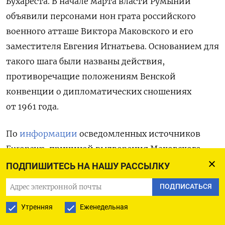
Бухареста. В начале марта власти Румынии
объявили персонами нон грата российского
военного атташе Виктора Маковского и его
заместителя Евгения Игнатьева. Основанием для
такого шага были названы действия,
противоречащие положениям Венской
конвенции о дипломатических сношениях
от 1961 года.
По
информации
осведомленных источников
Euronews, причиной выдворения Маковского
и Игнатьева могли стать их связи
ПОДПИШИТЕСЬ НА НАШУ РАССЫЛКУ
с праворадикальным политиком Кэлином
ПОДПИСАТЬСЯ
Джорджеску. Этот популист одержал победу
Утренняя
Еженедельная
в первом туре президентских выборов
в Румынии в декабре 2024 года. Однако позднее