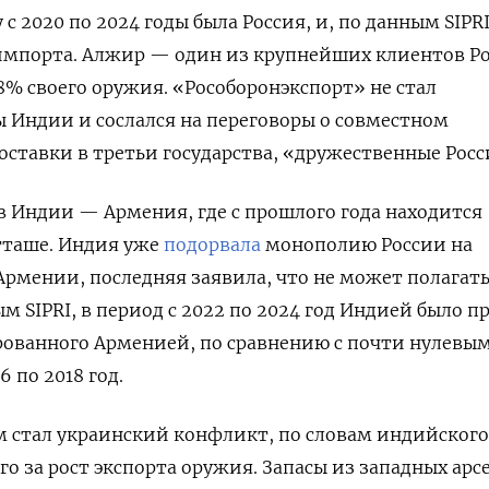
с 2020 по 2024 годы была Россия
,
и, по данным SIPRI
импорта.
Алжир
—
один из крупнейших клиентов Ро
8% своего оружия. «
Рособоронэкспорт» не стал
 Индии и сослался на переговоры о совместном
поставки в третьи государства, «дружественные Росс
в Индии — Армения, где с прошлого года находится
таше. Индия уже
подорвала
монополию России на
рмении, последняя заявила, что не может полагать
ным
SIPRI
, в период с 2022 по 2024 год Индией было п
ованного Арменией, по сравнению с почти нулевы
 по 2018 год.
стал украинский конфликт, по словам индийского
о за рост экспорта оружия. Запасы из западных арс