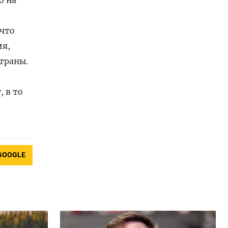
 что
ия,
траны.
 в то
GOOGLE