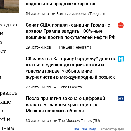
следние
ии
о
дет
,
.
равить
тташе
 и
ой и
рупным