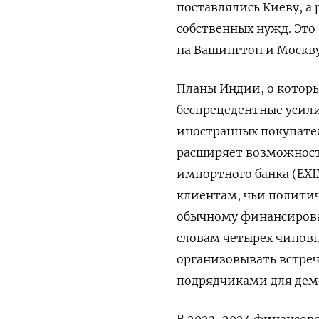
поставлялись Киеву, а
собственных нужд. Это
на Вашингтон и Москву
Планы Индии, о которы
беспрецедентные усил
иностранных покупате
расширяет возможност
импортного банка (EXI
клиентам, чьи политич
обычному финансирован
словам четырех чиновн
организовывать встре
подрядчиками для дем
В 2023-2024 финансово