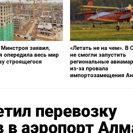
 Минстроя заявил,
«Летать не на чем». В 
я опередила весь мир
не смогли запустить
ву строящегося
региональные авиама
из-за провала
импортозамещения Ан
етил перевозку
 в аэропорт Алм