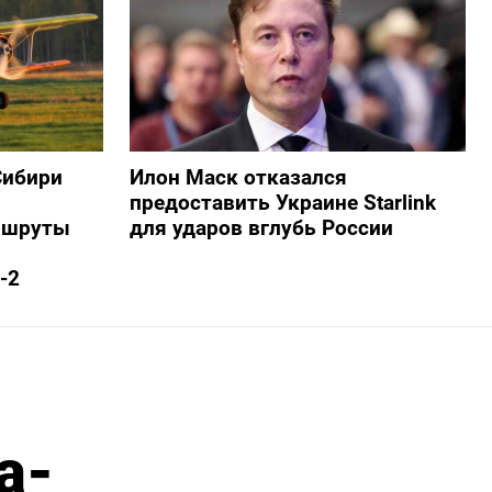
Сибири
Илон Маск отказался
предоставить Украине Starlink
ршруты
для ударов вглубь России
-2
а-