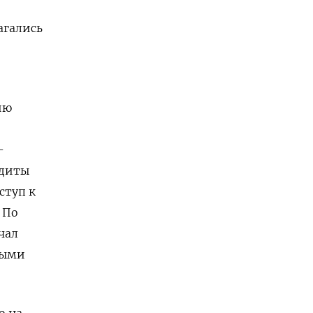
агались
ию
-
едиты
ступ к
 По
чал
ными
о на