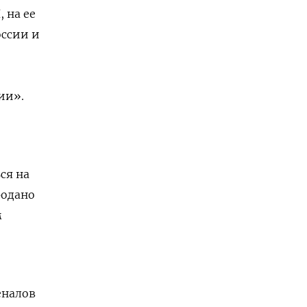
, на ее
ссии и
ии».
ся на
родано
м
еналов