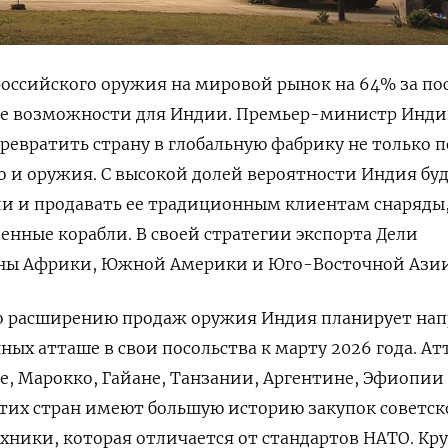
оссийского оружия на мировой рынок на 64% за по
ые возможности для Индии. Премьер-министр Инд
ревратить страну в глобальную фабрику не только п
но и оружия. С высокой долей вероятности Индия бу
ии и продавать ее традиционным клиентам снаряды
енные корабли. В своей стратегии экспорта Дели
аны Африки, Южной Америки и Юго-Восточной Азии
по расширению продаж оружия
Индия планирует нап
ных атташе в свои посольства к марту 2026 года. А
е, Марокко, Гайане, Танзании, Аргентине, Эфиопии
тих стран имеют большую историю закупок советск
хники, которая отличается от стандартов НАТО. К