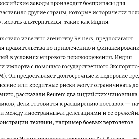
 российские заводы производят боеприпасы для
 заставило другие страны, которые исторически пол
, искать альтернативы, такие как Индия.
х стало известно агентству Reuters, предполагают
ия правительства по привлечению и финансирован
лей в условиях мирового перевооружения. Индия
и импорта с помощью государственного Экспортно
M). Он предоставляет долгосрочные и недорогие кр
еские или кредитные риски могут ограничивать до
ию, рассказали Reuters два индийских чиновника.
иков, Дели готовится к расширению поставок — на
чи между иностранными делегациями и ее оружей
онстрации техники, например боевых вертолетов.
м году Индия произвела оружия на $14,8 млрд — эт