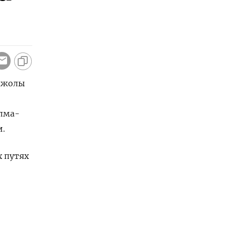
р жолы
Алма-
и.
х путях