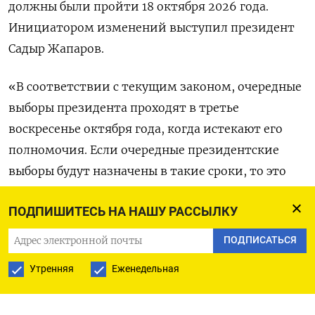
должны были пройти 18 октября 2026 года.
Инициатором изменений выступил президент
Садыр Жапаров.
«В соответствии с текущим законом, очередные
выборы президента проходят в третье
воскресенье октября года, когда истекают его
полномочия. Если очередные президентские
выборы будут назначены в такие сроки, то это
может привести к нарушению шестилетнего
ПОДПИШИТЕСЬ НА НАШУ РАССЫЛКУ
срока полномочий текущего президента», -
сказал глава Центральной избирательной
ПОДПИСАТЬСЯ
комиссии Киргизии.
Утренняя
Еженедельная
В 2020 году в Бишкеке вспыхнули протесты после
спорных парламентских выборов, которые, по