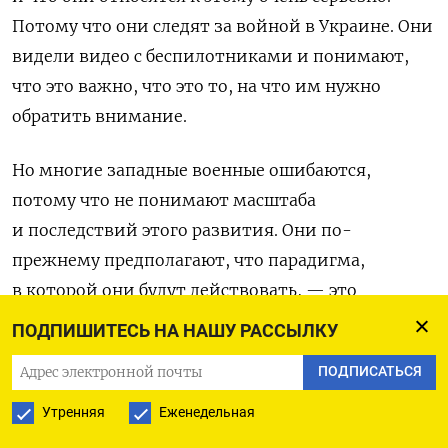
Потому что они следят за войной в Украине. Они
видели видео с беспилотниками и понимают,
что это важно, что это то, на что им нужно
обратить внимание.
Но многие западные военные ошибаются,
потому что не понимают масштаба
и последствий этого развития. Они по-
прежнему предполагают, что парадигма,
в которой они будут действовать, — это
парадигма быстрой маневренной войны, и они
ПОДПИШИТЕСЬ НА НАШУ РАССЫЛКУ
рассматривают беспилотники как нечто, что
ПОДПИСАТЬСЯ
станет средством такого типа войны. И поэтому
они не готовы к изнурительному типу войны,
Утренняя
Еженедельная
с которым им на самом деле придется