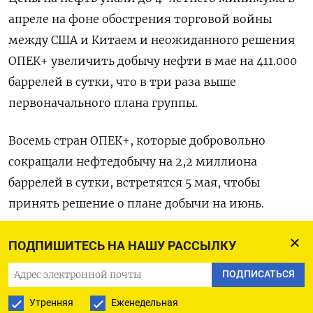
апреле на фоне обострения торговой войны
между США и Китаем и неожиданного решения
ОПЕК+ увеличить добычу нефти в мае на 411.000
баррелей в сутки, что в три раза выше
первоначального плана группы.
Восемь стран ОПЕК+, которые добровольно
сокращали нефтедобычу на 2,2 миллиона
баррелей в сутки, встретятся 5 мая, чтобы
принять решение о плане добычи на июнь.
Три источника Рейтер сказали, что некоторые
ПОДПИШИТЕСЬ НА НАШУ РАССЫЛКУ
члены альянса хотят увеличить добычу на тот же
ПОДПИСАТЬСЯ
объем, что и в мае, на фоне напряженности
Утренняя
Еженедельная
внутри ОПЕК+ между членами группы, которые