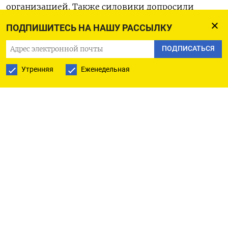
организацией. Также силовики допросили
родственников некоторых активистов,
ПОДПИШИТЕСЬ НА НАШУ РАССЫЛКУ
в частности, мать Азара Ларису Яркину и жену
ПОДПИСАТЬСЯ
Хананашвили Полину. Они получили статус
свидетелей.
Утренняя
Еженедельная
Следственный комитет
сообщил
, что против
четверых бывших мундепов возбуждено
уголовное дело об организации деятельности
«нежелательной» организации (часть 3 статьи
284.1 УК). Им грозит до шести лет лишения
свободы. По версии ведомства, находясь
за границей, они опубликовали в интернете
«две статьи под своей редакцией в целях
вербовки новых участников». Дела
заведены