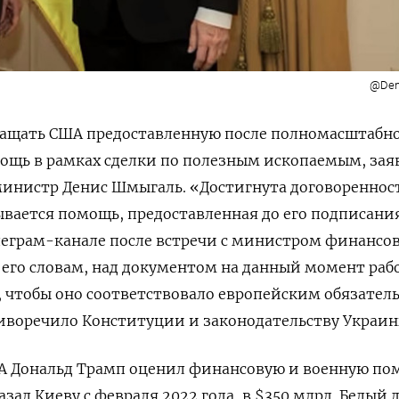
@Den
вращать США предоставленную после полномасштабн
ощь в рамках сделки по полезным ископаемым, зая
инистр Денис Шмыгаль. «Достигнута договоренност
ывается помощь, предоставленная до его подписани
еграм-канале после встречи с министром финансо
 его словам, над документом на данный момент ра
 чтобы оно соответствовало европейским обязател
тиворечило Конституции и законодательству Украин
ША Дональд Трамп оценил финансовую и военную по
зал Киеву с февраля 2022 года, в $350 млрд. Белый 