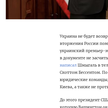
Украина не будет воз
вторжения России пом
украинский премьер-м
в документе не засчит
написал
Шмыгаль в тел
Скоттом Бессентом. По
юридические команды,
Киева, а также не про
До этого президент С
которую Вашингтон ока