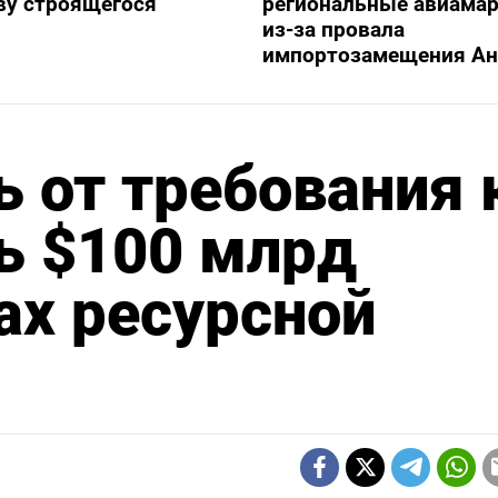
ву строящегося
региональные авиама
из-за провала
импортозамещения Ан
 от требования 
ь $100 млрд
ах ресурсной