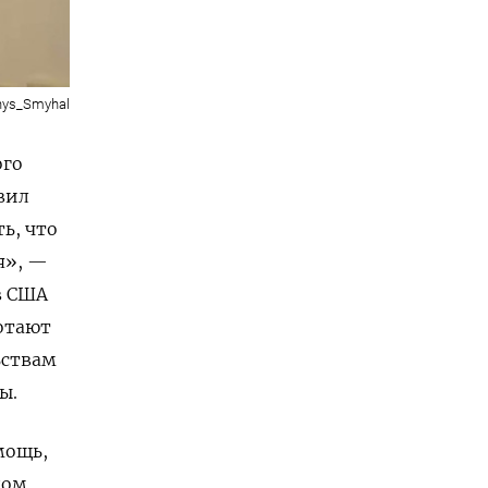
ys_Smyhal
ого
вил
ь, что
я», —
в США
ботают
ьствам
ы.
мощь,
дом