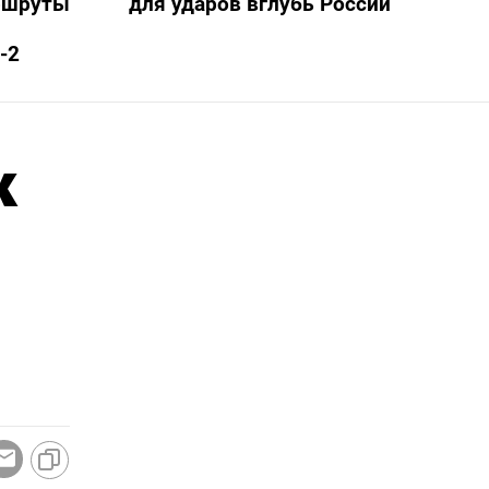
ршруты
для ударов вглубь России
-2
к