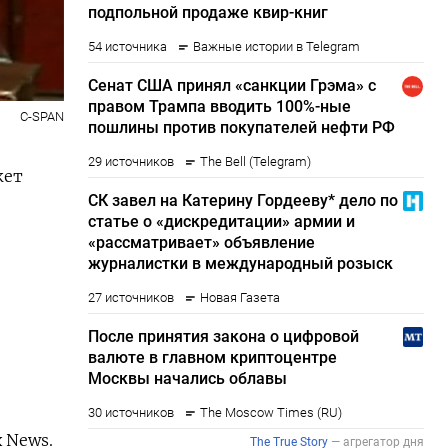
C-SPAN
жет
 News.