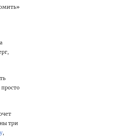
ломить»
а
ерг,
ть
и просто
очет
ины три
у
,