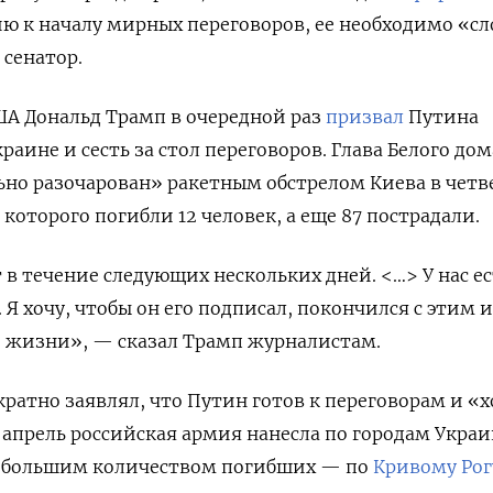
ю к началу мирных переговоров, ее необходимо «с
 сенатор.
ША Дональд Трамп в очередной раз
призвал
Путина
раине и сесть за стол переговоров. Глава Белого дом
льно разочарован» ракетным обстрелом Киева в четв
е которого погибли 12 человек, а еще 87 пострадали.
 в течение следующих нескольких дней. <…> У нас ес
 Я хочу, чтобы он его подписал, покончился с этим 
й жизни», — сказал Трамп журналистам.
кратно заявлял, что Путин готов к переговорам и «х
 апрель российская армия нанесла по городам Укра
с большим количеством погибших — по
Кривому Рог