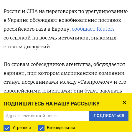
Россия и США на переговорах по урегулированию
в Украине обсуждают возобновление поставок
российского газа в Европу,
сообщает Reuters
со ссылкой на восемь источников, знакомых
с ходом дискуссий.
По словам собеседников агентства, обсуждается
вариант, при котором американские компании
станут посредниками между «Газпромом» и его
европейскими клиентами: они будут закупать
российский газ и перепродавать его, в том числе
ПОДПИШИТЕСЬ НА НАШУ РАССЫЛКУ
в Германию. Такая схема, утверждают
ПОДПИСАТЬСЯ
источники, позволит сгладить политическую
оппозицию российскому газу в ЕС.
Утренняя
Еженедельная