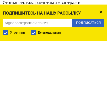
Стоимость газа расчетами «завтра» в
Великобритании к 11:27 МСК снизилась на 2,45%
ПОДПИШИТЕСЬ НА НАШУ РАССЫЛКУ
до 79,5 пенса за терм.
ПОДПИСАТЬСЯ
«Нет никакого заметного изменения в
Утренняя
Еженедельная
фундаментальном прогнозе по всем видам
краткосрочных контрактов, поэтому мы
ожидаем продолжения торговли в узком
диапазоне сегодня», - говорится в ежедневной
аналитической записке Уэйна Брайана из LSEG.
Тем не менее, по его мнению, на этой неделе
возможна волатильность, в зависимости от
геополитических событий.
Президент США Дональд Трамп в понедельник