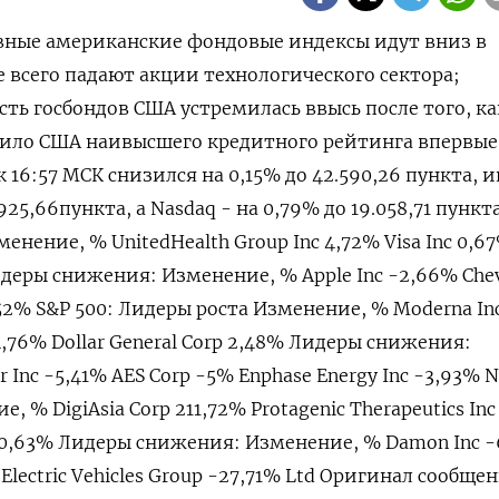
овные американские фондовые индексы идут вниз в
е всего падают акции технологического сектора;
ть госбондов США устремилась ввысь после того, ка
ило США наивысшего кредитного рейтинга впервые 
к 16:57 МСК снизился на 0,15% до 42.590,26 пункта, 
925,66​ пункта, а Nasdaq - на 0,79% до 19.058,71 пункт
менение, % UnitedHealth Group Inc 4,72% Visa Inc 0,6
идеры снижения: Изменение, % Apple Inc -2,66% Che
1,52% S&P 500: Лидеры роста Изменение, % Moderna In
 4,76% Dollar General Corp 2,48% Лидеры снижения:
r Inc -5,41% AES Corp -5% Enphase Energy Inc -3,93% 
 % DigiAsia Corp 211,72% Protagenic Therapeutics Inc
nc 50,63% Лидеры снижения: Изменение, % Damon Inc 
Electric Vehicles Group -27,71% Ltd Оригинал сообще