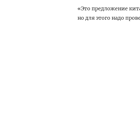
«Это предложение кита
но для этого надо про
Новак, уточнив, что ре
ПОДПИШИТЕСЬ НА 
Он также добавил, что
проведены определенны
Утренняя
Ежен
Новак сообщил также, 
Александра Вучича и 
на поставку газа в Се
ПОДПИСАТЬСЯ НА ТЕЛЕГР