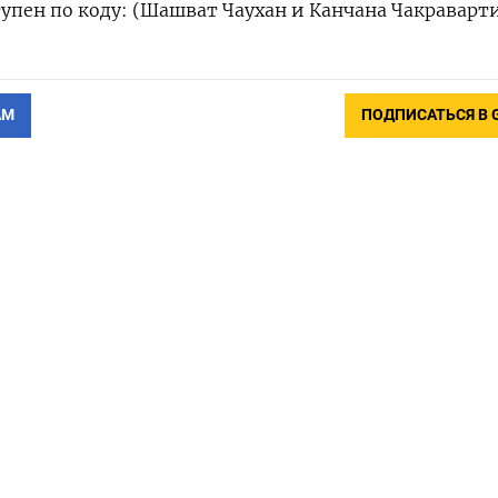
упен по коду: (Шашват Чаухан и Канчана Чакраварт
АМ
ПОДПИСАТЬСЯ В 