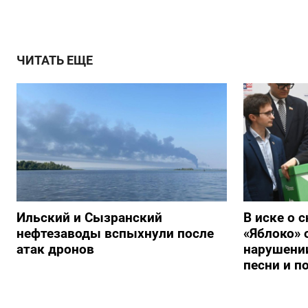
ЧИТАТЬ ЕЩЕ
Ильский и Сызранский
В иске о 
нефтезаводы вспыхнули после
«Яблоко» 
атак дронов
нарушении
песни и п