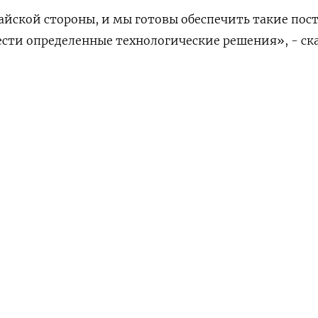
йской стороны, и мы готовы обеспечить такие пос
вести определенные технологические решения», - ск
чь идет о поставках российской нефти через Казахст
НАШУ РАССЫЛКУ
 «должны быть в сфере трубопроводного транспорта
ПОДПИСАТЬСЯ
е мероприятия, сейчас над этим идет работа».
едельная
что по итогам переговоров президентов Сербии и Р
Владимира Путина даны поручения относительно ко
рбию: «Даны поручения, Газпром занимается».
АМ
ПОДПИСАТЬСЯ В 