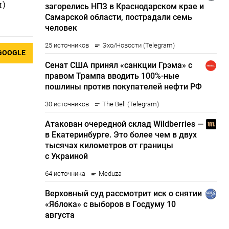
и)
GOOGLE