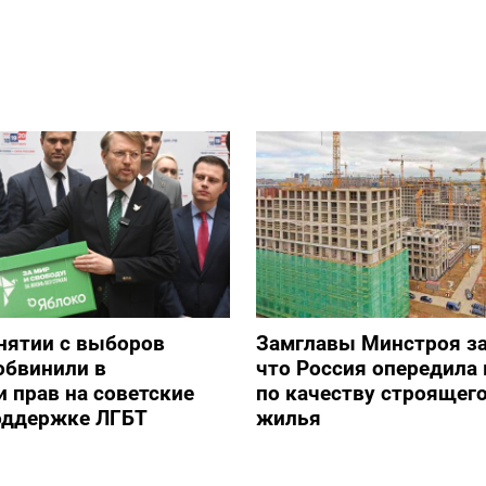
снятии с выборов
Замглавы Минстроя за
обвинили в
что Россия опередила 
 прав на советские
по качеству строящег
оддержке ЛГБТ
жилья