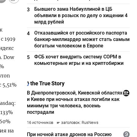
Бывшего зама Набиуллиной в ЦБ
3
объявили в розыск по делу о хищении 4
млрд рублей
к
Отказавшийся от российского паспорта
4
с 1919
банкир-миллиардер может стать самым
богатым человеком в Европе
индекс
ФСБ хочет внедрить систему СОРМ в
а. Dow
5
комьютерные игры и на криптобиржи
7%
vron
c 5,51%
Nasdaq:
 133%
-60%
ния на