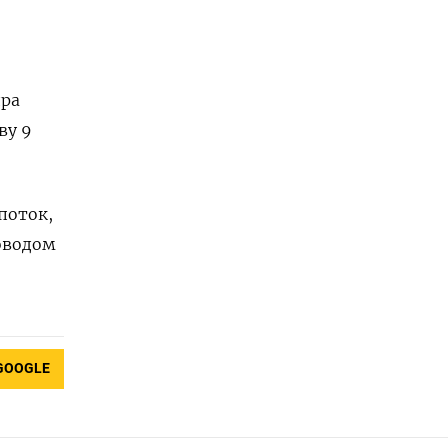
дра
ву 9
поток,
оводом
GOOGLE