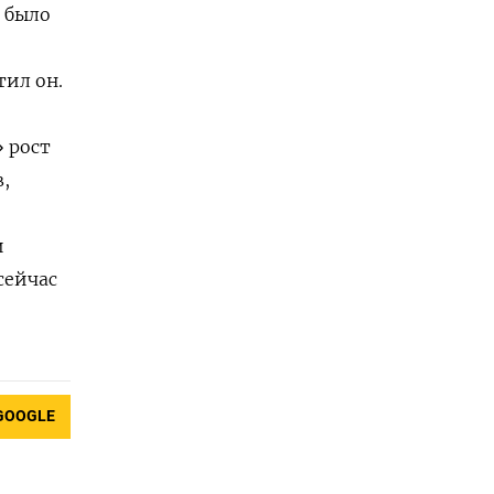
 было
ил он.
» рост
,
и
сейчас
GOOGLE