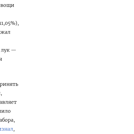
 овощи
1,05%),
ожал
 лук —
я
принять
,
авляет
улило
абора,
изнал
,