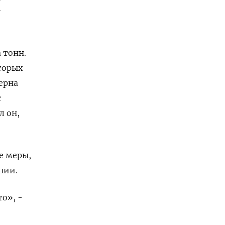
-
 тонн.
торых
ерна
с
л он,
е меры,
нии.
о», -