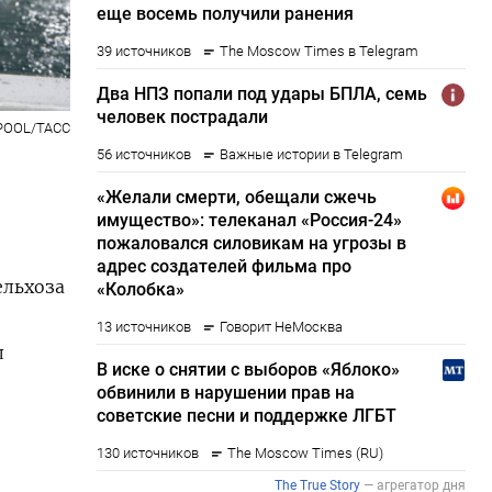
/POOL/ТАСС
ельхоза
л