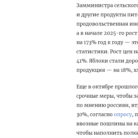
Замминистра сельского
и другие продукты пи
продовольственная инф
а в начале 2025-го рос
на 173% год к году — э
статистики. Рост цен 
41%. Яблоки стали дор
продукция — на 18%, х
Еще в октябре прошло
срочные меры, чтобы 
по мнению россиян, вт
30%, согласно
опросу
, 
ввозные пошлины на ка
чтобы наполнить полк