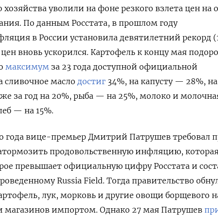
 хозяйства уволили на фоне резкого взлета цен на
тания. По данным
Росстата, в прошлом году
ляция в России установила девятилетний рекорд (1
т цен вновь ускорился.
Картофель к концу мая подор
то
максимум
за 23 года доступной официальной
на сливочное масло
достиг
34%, на капусту — 28%, на
оже за год на 20%, рыба — на 25%, молоко и молочна
леб — на 15%.
го года вице-премьер Дмитрий Патрушев требовал 
затормозить продовольственную инфляцию, которая
рое превышает официальную цифру Росстата и сост
проведенному Russia Field. Тогда правительство обн
ртофель, лук, морковь и другие овощи борщевого н
и магазинов импортом. Однако 27 мая Патрушев
пр