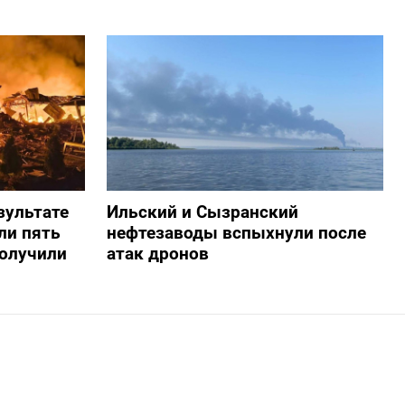
зультате
Ильский и Сызранский
ли пять
нефтезаводы вспыхнули после
получили
атак дронов