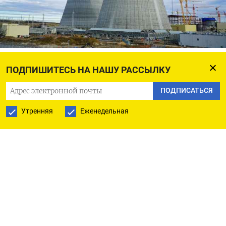
Курская АЭС-2
strana-rosatom
ПОДПИШИТЕСЬ НА НАШУ РАССЫЛКУ
«Росатом» не смог запустить вторую атомную
ПОДПИСАТЬСЯ
электростанцию в Курской области из-за войны
Утренняя
Еженедельная
в Украине и боевых действий на территории
региона. Глава корпорации Алексей Лихачев
заявил об «уверенных шагах» на пути к старту,
но оговорился, что решение будет приниматься
«с учетом военно-политической обстановки».
«
Перемещать ядерные материалы, ядерное
топливо и по региону, и по площадке
станции, — а она очень обширна, — пока