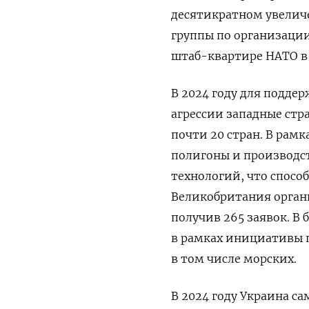
десятикратном увелич
группы по организации
штаб-квартире НАТО в 
В 2024 году для подде
агрессии западные ст
почти 20 стран. В рам
полигоны и производс
технологий, что спосо
Великобритания органи
получив 265 заявок. В
в рамках инициативы 
в том числе морских.
В 2024 году Украина с