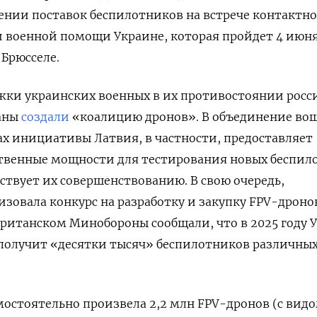
ении поставок беспилотников на встрече контактн
 военной помощи Украине, которая пройдет 4 июня
Брюсселе.
ржки украинских военных в их противостоянии рос
раны
создали
«коалицию дронов». В объединение во
ках инициативы Латвия, в частности, предоставляет
твенные мощности для тестирования новых беспил
бствует их совершенствованию. В свою очередь,
зовала конкурс на разработку и закупку FPV-дроно
 британском Минобороны сообщали, что в 2025 году 
получит «десятки тысяч» беспилотников различных
амостоятельно произвела 2,2 млн FPV-дронов (с видо