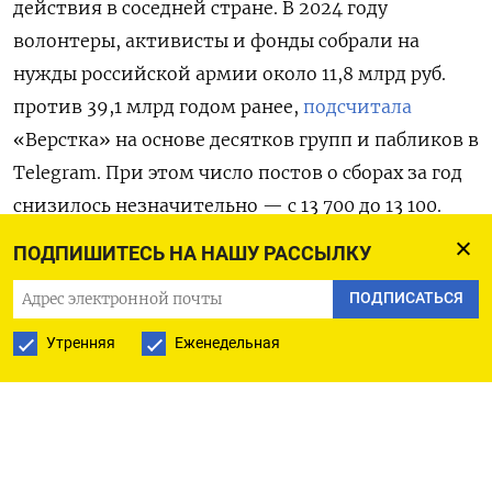
действия в соседней стране. В 2024 году
волонтеры, активисты и фонды собрали на
нужды российской армии около 11,8 млрд руб.
против 39,1 млрд годом ранее,
подсчитала
«Верстка» на основе десятков групп и пабликов в
Telegram. При этом число постов о сборах за год
снизилось незначительно — с 13 700 до 13 100.
ПОДПИШИТЕСЬ НА НАШУ РАССЫЛКУ
В первые два года войны деньги для военных
собирались за несколько дней или даже часов.
ПОДПИСАТЬСЯ
Однако сейчас сборщикам приходится прибегать
Утренняя
Еженедельная
к разным хитростям, чтобы хотя бы за месяц
привлечь необходимую сумму. «Чашка кофе
не значит ничего, но если их 100, то это уже
безопасная буханка эвакуации, которая может