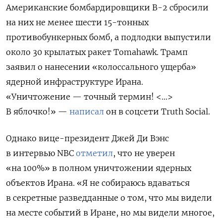
Американские бомбардировщики В-2 сбросили
на них не менее шести 15-тонных
противобункерных бомб, а подлодки выпустили
около 30 крылатых ракет Tomahawk. Трамп
заявил о нанесении «колоссального ущерба»
ядерной инфраструктуре Ирана.
«Уничтожение — точный термин! <…>
В яблочко!» —
написал
он в соцсети Truth
Social.
Однако вице-президент Джей Ди Вэнс
в интервью NBC
отметил
, что не уверен
«на 100%» в полном уничтожении ядерных
объектов Ирана. «Я не собираюсь вдаваться
в секретные разведданные о том, что мы видели
на месте событий в Иране, но мы видели многое,