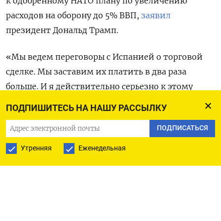
к одобренному НАТО плану по увеличению
расходов на оборону до 5% ВВП,
заявил
президент Дональд Трамп.
«Мы ведем переговоры с Испанией о торговой
сделке. Мы заставим их платить в два раза
больше. И я действительно серьезно к этому
отношусь», — сказал президент во время пресс-
ПОДПИШИТЕСЬ НА НАШУ РАССЫЛКУ
конференции по итогам саммита НАТО в Гааге,
ПОДПИСАТЬСЯ
когда ему задали вопрос о позиции Мадрида
об увеличении расходов на оборону. При этом
Утренняя
Еженедельная
Трамп заявил, что «любит Испанию» и это
«прекрасное место». «Но Испания —
единственная страна из всех стран, которая
отказывается платить. Я не знаю, в чем
проблема», — подчеркнул он.