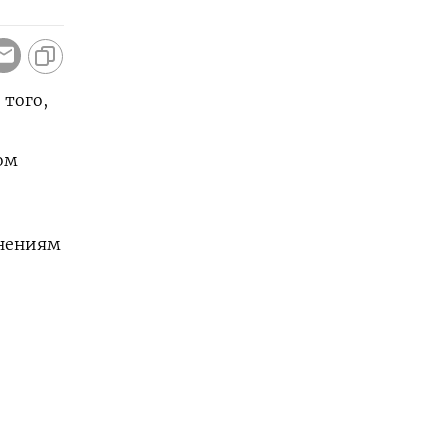
 того,
ом
енениям