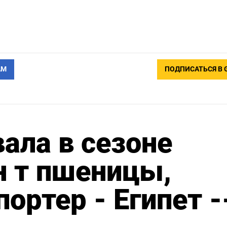
АМ
ПОДПИСАТЬСЯ В 
ала в сезоне
н т пшеницы,
ортер - Египет -