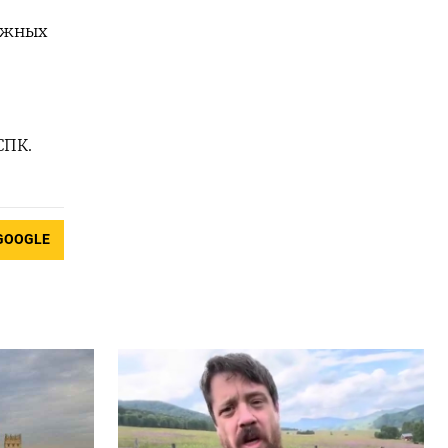
ежных
СПК.
GOOGLE