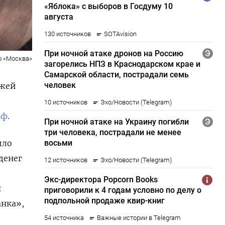
о «Москва»
ежей
рф
.
ило
денег
я
анка»,