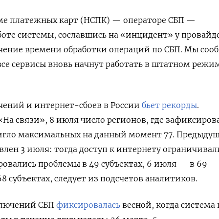
ме платежных карт (НСПК) — операторе СБП —
боте системы, сославшись на «инцидент» у провайде
ение времени обработки операций по СБП. Мы со
все сервисы вновь начнут работать в штатном режи
чений и интернет-сбоев в России
бьет рекорды
.
«На связи», 8 июля число регионов, где зафиксиров
тигло максимальных на данный момент 77. Предыду
влен 3 июля: тогда доступ к интернету ограничивал
ровались проблемы в 49 субъектах, 6 июля — в 69
68 субъектах, следует из подсчетов аналитиков.
ключений СБП
фиксировалась
весной, когда система 