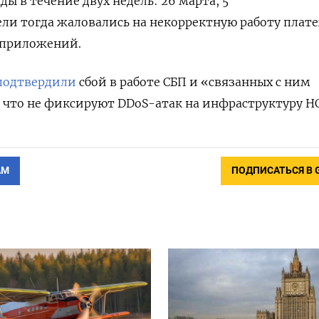
ы в течение двух недель: 26 марта, 5
ли тогда жаловались на некорректную работу плат
 приложений.
подтвердили
сбой в работе СБП и «связанных с ним
 что не фиксируют DDoS-атак на инфраструктуру Н
АМ
ПОДПИСАТЬСЯ В 