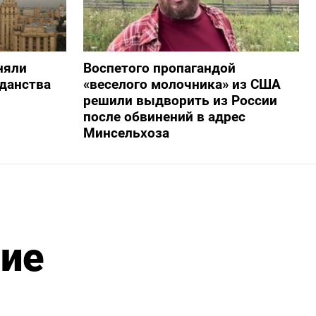
няли
Воспетого пропагандой
жданства
«веселого молочника» из США
решили выдворить из России
после обвинений в адрес
Минсельхоза
бие