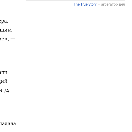
ра.
общим
ме», —
али
щий
и 74
падала