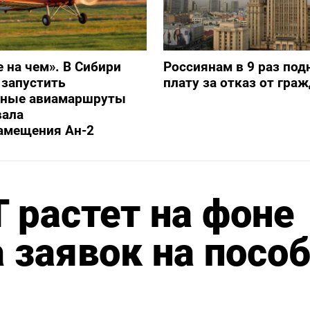
е на чем». В Сибири
Россиянам в 9 раз под
 запустить
плату за отказ от гра
ьные авиамаршруты
вала
амещения Ан-2
 растет на фоне
 заявок на посо