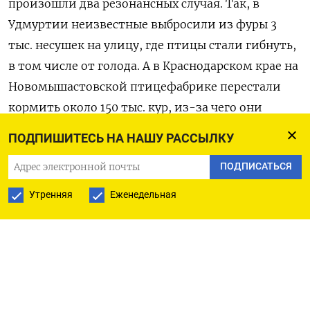
произошли два резонансных случая. Так, в
Удмуртии неизвестные выбросили из фуры 3
тыс. несушек на улицу, где птицы стали гибнуть,
в том числе от голода. А в Краснодарском крае на
Новомышастовской птицефабрике перестали
кормить около 150 тыс. кур, из-за чего они
начали поедать друг друга. Причиной этого
ПОДПИШИТЕСЬ НА НАШУ РАССЫЛКУ
стали долги предприятия и арест активов по
ПОДПИСАТЬСЯ
иску комбикормового завода. Согласно данным
Федресурса, в настоящее время предприятие
Утренняя
Еженедельная
выставлено на продажу с начальной ценой 280
млн руб.
В Ассоциации «Народный фермер»
подтвердили, что производители вынуждены