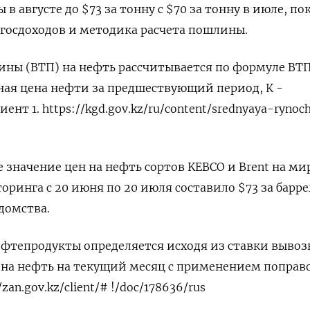
в августе до $73 за тонну с $70 за тонну в июле, по
госдоходов и методика расчета пошлины.
ины (ВТП) на нефть рассчитывается по формуле ВТ
чная цена нефти за предшествующий период, К -
т 1. https://kgd.gov.kz/ru/content/srednyaya-rynoc
значение цен на нефть сортов KEBCO и Brent на м
ринга с 20 июня по 20 июля составило $73 за барре
домства.
ефтепродукты определяется исходя из ставки выво
а нефть на текущий месяц с применением поправ
zan.gov.kz/client/# !/doc/178636/rus