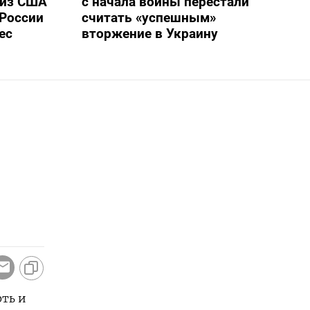
 из США
с начала войны перестали
России
считать «успешным»
ес
вторжение в Украину
фть и