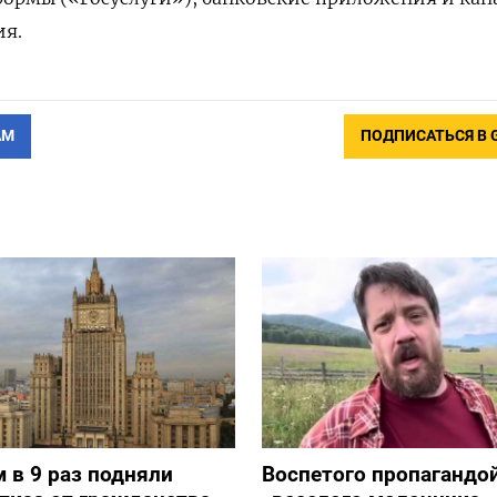
ия.
АМ
ПОДПИСАТЬСЯ В 
 в 9 раз подняли
Воспетого пропагандо