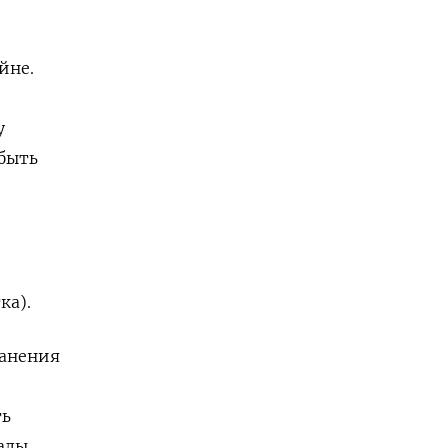
йне.
у
 быть
ка).
ранения
ть
алы