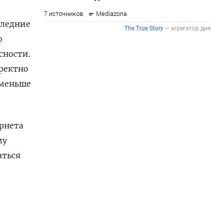
следние
о
сности.
рректно
 меньше
рнета
му
аться