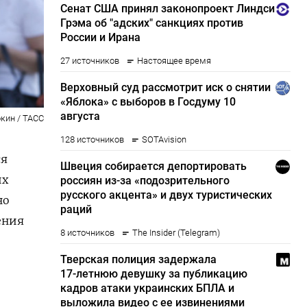
кин / ТАСС
ся
их
но
ения