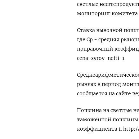
светлые нефтепродукты 
мониторинг комитета 
Ставка вывозной пошл
где Ср - средняя рыно
поправочный коэффициен
cena-syroy-nefti-1
Среднеарифметическое 
рынках в период монито
сообщается на сайте ве
Пошлина на светлые н
таможенной пошлины н
коэффициента 1. http://