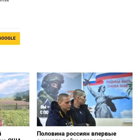
GOOGLE
й
Половина россиян впервые