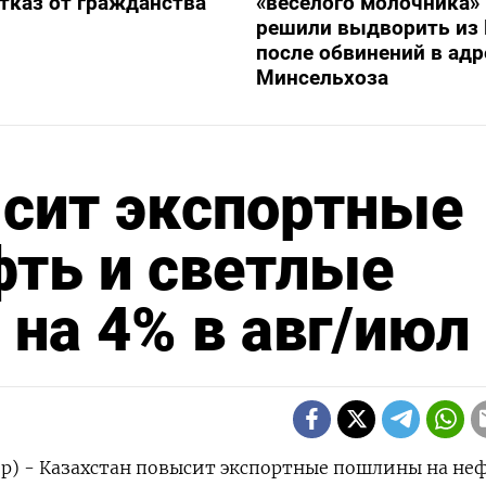
отказ от гражданства
«веселого молочника»
решили выдворить из 
после обвинений в адр
Минсельхоза
ысит экспортные
ть и светлые
на 4% в авг/июл
р) - Казахстан повысит экспортные пошлины на не