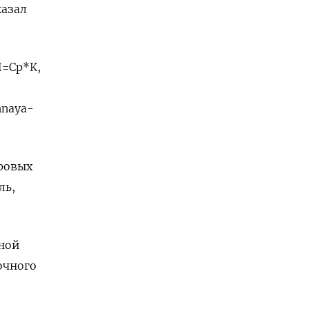
казал
П=Ср*К,
hnaya-
ировых
ль,
зной
очного