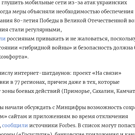
 глушить мобильные сети из-за атак украинских
Тогда меры объясняли необходимостью
обеспечения
ания 80-летия Победы в Великой Отечественной во
ния стали регулярными,
ли
россиянам привыкать и не жаловаться, поскольк
стоянии «гибридной войны» и безопасность должна
комфорта».
числу интернет-шатдаунов: проект «На связи»
ки в 77 регионах, причем даже в тех, которые
 зоны боевых действий (Приморье, Сахалин, Камчат
ры начали обсуждать с Минцифры возможность сох
им» сайтам и приложениям во время отключения
,
сообщили
источники Forbes. В список могут попас
ормы («Госуслуги»), банковские приложения и кан