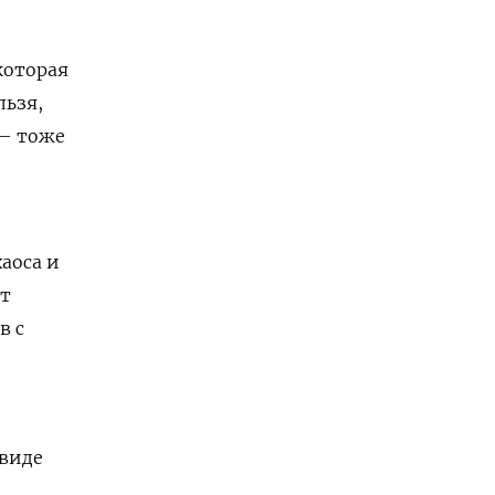
которая
льзя,
 — тоже
аоса и
ет
в с
 виде