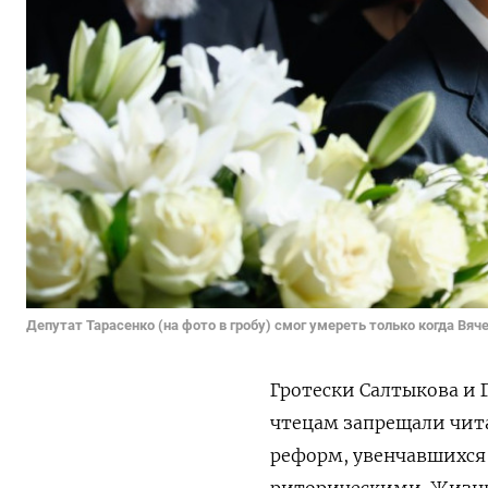
Депутат Тарасенко (на фото в гробу) смог умереть только когда Вя
Гротески Салтыкова и 
чтецам запрещали читат
реформ, увенчавшихся
риторическими. Жизнь 