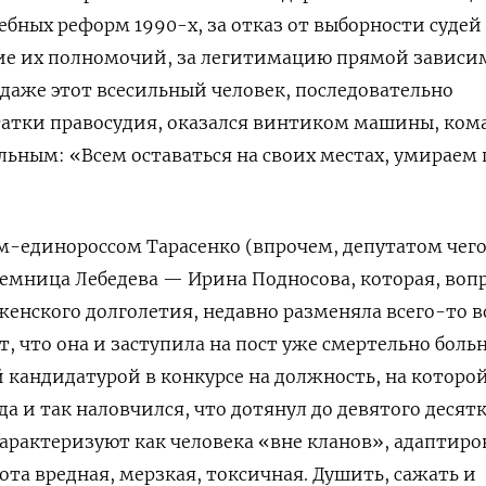
ебных реформ 1990-х, за отказ от выборности судей
ие их полномочий, за легитимацию прямой зависи
о даже этот всесильный человек, последовательно
татки правосудия, оказался винтиком машины, ком
льным: «Всем оставаться на своих местах, умираем 
ом-единороссом Тарасенко (впрочем, депутатом чего
еемница Лебедева — Ирина Подносова, которая, воп
енского долголетия, недавно разменяла всего-то 
т, что она и заступила на пост уже смертельно больн
 кандидатурой в конкурсе на должность, на которо
да и так наловчился, что дотянул до девятого десятк
арактеризуют как человека «вне кланов», адаптиро
бота вредная, мерзкая, токсичная. Душить, сажать и