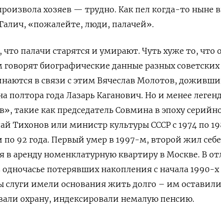
произвола хозяев — трудно. Как пел когда-то ныне 
Галич, «пожалейте, люди, палачей».
 что палачи старятся и умирают. Чуть хуже то, что 
м говорят биографические данные разных советских
инаются в связи с этим Вячеслав Молотов, доживши
на полтора года Лазарь Каганович. Но и менее леген
», такие как председатель Совмина в эпоху серийн
ай Тихонов или министр культуры СССР с 1974 по 19
по 92 года. Первый умер в 1997-м, второй жил себе
вая в аренду номенклатурную квартиру в Москве. В о
 одночасье потерявших накопления с начала 1990-х 
вы слуги имели основания жить долго – им оставили
ивали охрану, индексировали немалую пенсию.