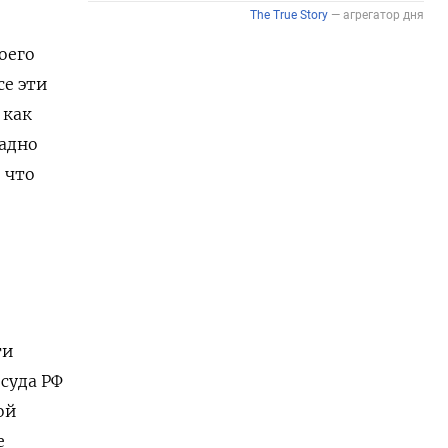
оего
се эти
 как
адно
 что
ти
суда РФ
ой
е