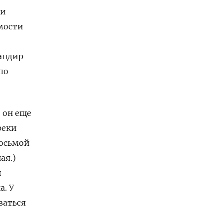
 и
мости
андир
по
 он еще
реки
восьмой
ая.)
й
а. У
ваться