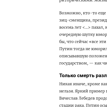
Возможно, кто-то еще 
зиц-сменщика, президе
восемь лет <…> пахал, 
очередную шутку юмор
бы, что сейчас «все эт
Путин тогда не юморил
описывавшую положени
государством, — как ч
Только смерть раз
Никак иначе, кроме как
нельзя. Яркий пример 
Вячеслав Лебедев прод
стадии рака. Путин ос