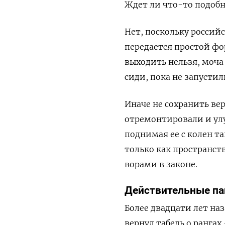
Ждет ли что-то подоб
Нет, поскольку россий
передается простой фор
выходить нельзя, моча 
сиди, пока не запустил
Иначе не сохранить ве
отремонтировали и улу
поднимая ее с колен та
только как пространст
ворами в законе.
Действительные п
Более двадцати лет на
вернул табель о ранга