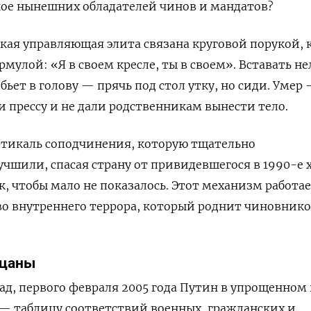
ное нынешних обладателей чинов и мандатов?
ская управляющая элита связана круговой порукой, 
мулой: «Я в своем кресле, ты в своем». Вставать не
бьет в голову — прячь под стол утку, но сиди. Умер
и прессу и не дали родственникам вынести тело.
ртикаль соподчинения, которую тщательно
чшили, спасая страну от привидевшегося в 1990-е х
к, чтобы мало не показалось. Этот механизм работа
во внутреннего террора, который роднит чиновнико
ацаны
зад, первого февраля 2005 года Путин в упрощенном
х — таблицу соответствий военных, гражданских и