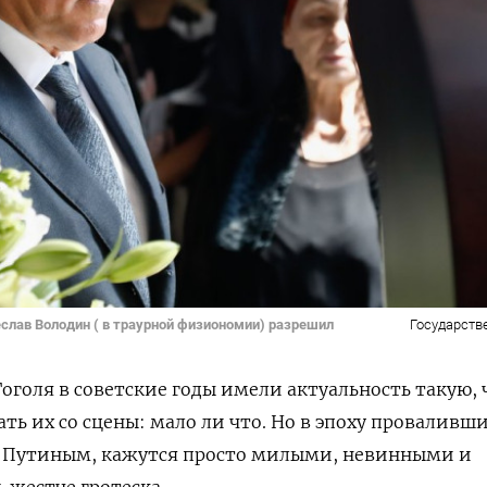
чеслав Володин ( в траурной физиономии) разрешил
Государств
Гоголя в советские годы имели актуальность такую, 
ь их со сцены: мало ли что. Но
в эпоху проваливши
 Путиным, кажутся просто милыми, невинными и
жестче гротеска.