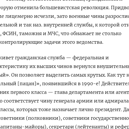
торую отменила большевистская революция. Придв
е лицемерно исчезли, зато военные чины разросли
льной и так наз. внутренней службы, к которой от
 ФСИН, таможня и МЧС, что обнажает не столько
 контролирующие задачи этого ведомства.
ивет гражданская служба — федеральная и
актеристику их высших чинов вернулся внушительн
й». Он позволяет выделить самых крутых. Как тут 
альный [пацан]», появившийся в 1990-е! Действит
ник первого класса — глава департамента или агент
то соответствует чину генерала армии или адмирала
классы, которых тоже назначает лично президент. Д
советники (полковники), советники государственн
капитаны-майоры), секретари (лейтенанты) и рефе