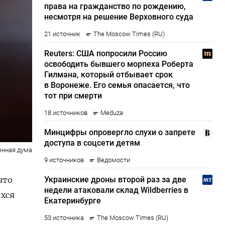
енная дума
что
хся