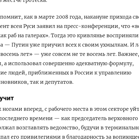
помнит, как в марте 2008 года, накануне прихода св
нт всея Руси заявил на пресс-конференции, что «в
как раб на галерах». Тогда это кривлянье восприняли
а — Путин уже приучил всех к своим ухмылкам. И л
и восемь лет» — уже совсем не те восемь лет. Важнее,
, а использовал совершенно адекватную формулу,
е людей, приближенных в России к управлению
иновников, так и депутатов.
лучит
 ногами вперед, с рабочего места в этом секторе уй
последнего времени — как председатель верховного 
олжал возглавлять ведомство, будучи в терминальн
ыпал его привилегиями в благодарность за вопиюще