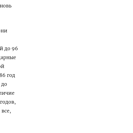
вновь
они
й до 96
дарные
ой
86 год
 до
тличие
годов,
 все,