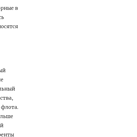
орные в
сь
носятся
ый
не
ельный
ства,
 флота.
альше
ой
ренты