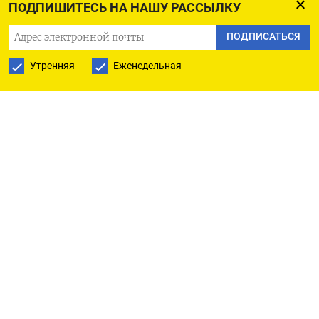
конъюнктуры, западных санкций,
ПОДПИШИТЕСЬ НА НАШУ РАССЫЛКУ
замедляющегося роста экономики и
ПОДПИСАТЬСЯ
инфраструктурных проблем. Ниже приведены
данные о перевозках в январе-июле 2025 года в
Утренняя
Еженедельная
сравнении с 2024 годом по видам грузов: Вид
груза погрузка в 25 г, млн т к 24 г, в % каменный
уголь 188,4 -3,6% нефть и нефтепродукты 115,8
-4,7% остальные, в том числе грузы в
контейнерах, 64,4 -7,7% руда железная и
марганцевая 62,9 -0,9% строительные грузы 56,3
-17,0% химические и минеральные удобрения
41,1 +4,0% черные металлы 30,8 -16,9%
промышленное сырье и формовочные
материалы 15,9 -19,4% лесные грузы 15,2 -4,5%
цемент 12,0 -14,1% химикаты и сода 11,9 -3,2%