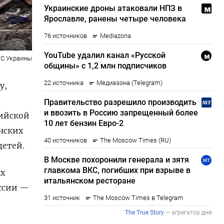
С Украины
у,
сийской
инских
детей.
ых
оссии —