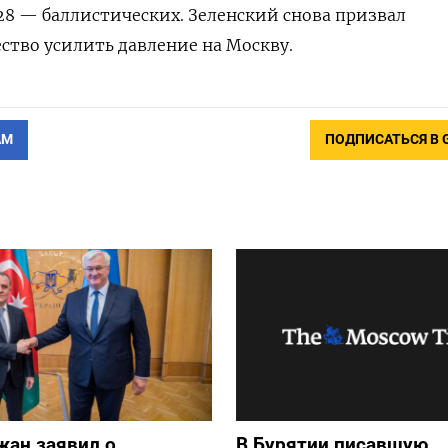
128 — баллистических. Зеленский снова призвал
ство усилить давление на Москву.
АМ
ПОДПИСАТЬСЯ В 
жан заявил о
В Бурятии писавшую