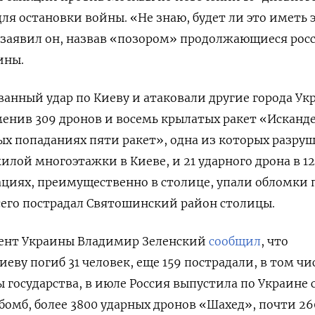
для остановки войны. «Не знаю, будет ли это иметь 
 заявил он, назвав «позором» продолжающиеся рос
аины.
анный удар по Киеву и атаковали другие города У
именив 309 дронов и восемь крылатых ракет «Исканд
х попаданиях пяти ракет», одна из которых разру
илой многоэтажки в Киеве, и 21 ударного дрона в 12
кациях, преимущественно в столице, упали обломки 
сего пострадал Святошинский район столицы.
идент Украины Владимир Зеленский
сообщил
, что
иеву погиб 31 человек, еще 159 пострадали, в том чи
ы государства, в июле Россия выпустила по Украине
бомб, более 3800 ударных дронов «Шахед», почти 26