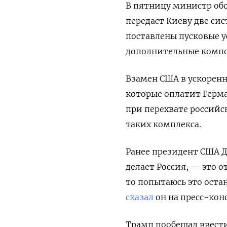
В пятницу министр об
передаст Киеву две сис
поставлены пусковые у
дополнительные компо
Взамен США в ускоренн
которые оплатит Герман
при перехвате российс
таких комплекса.
Ранее президент США До
делает Россия, — это о
то попытаюсь это оста
сказал
он на пресс-кон
Трамп пообещал ввест