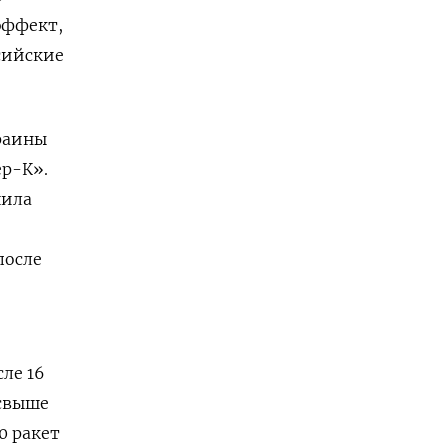
эффект,
сийские
краины
ер-К».
шила
после
сле 16
 свыше
0 ракет