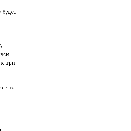
» будут
,
ивен
не три
о, что
 —
о