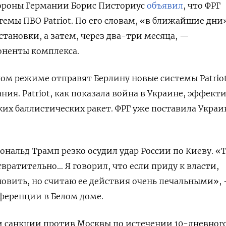
ороны Германии Борис Писториус
объявил
, что ФРГ
темы ПВО Patriot. По его словам, «в ближайшие дни
становки, а затем, через два-три месяца, —
ненты комплекса.
ом режиме отправят Берлину новые системы Patriot
ия. Patriot, как показала война в Украине, эффект
ких баллистических ракет. ФРГ уже поставила Украи
нальд Трамп резко осудил удар России по Киеву. «Т
твратительно… Я говорил, что если приду к власти,
новить, но считаю ее действия очень печальными»,
ференции в Белом доме.
и санкции против Москвы по истечении 10-дневног