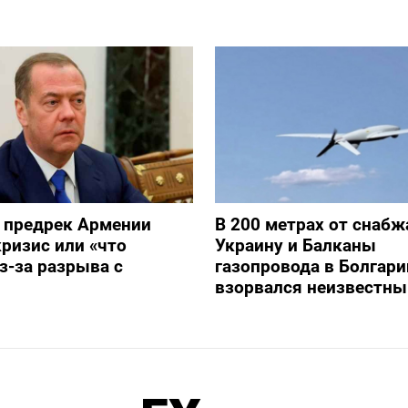
 предрек Армении
В 200 метрах от снаб
ризис или «что
Украину и Балканы
з-за разрыва с
газопровода в Болгари
взорвался неизвестны