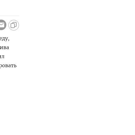
еду,
тива
ил
ировать
ь
ия
и