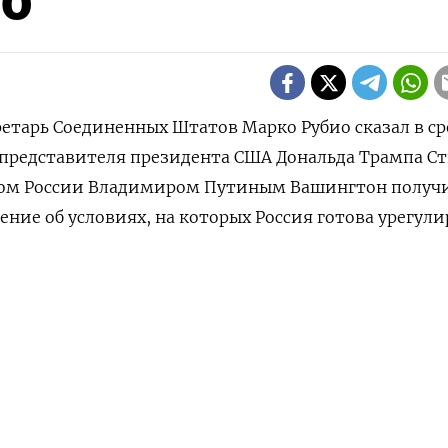
ио
кретарь Соединенных Штатов Марко Рубио сказал в ср
цпредставителя президента США Дональда Трампа С
том России Владимиром Путиным Вашингтон получ
ение об условиях, на которых Россия готова урегул
начала работы этой администрации у нас появилис
НАШУ РАССЫЛКУ
го, что Россия могла бы потребовать для завершен
ПОДПИСАТЬСЯ
убио в интервью Fox Business Network, добавив, что
бого соглашения будут связаны с территориальным
едельная