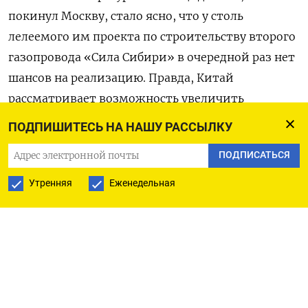
покинул Москву, стало ясно, что у столь
лелеемого им проекта по строительству второго
газопровода «Сила Сибири» в очередной раз нет
шансов на реализацию. Правда, Китай
рассматривает возможность увеличить
прокачку на 15% по уже существующей трубе, но
ПОДПИШИТЕСЬ НА НАШУ РАССЫЛКУ
это можно будет сделать только в следующем
ПОДПИСАТЬСЯ
десятилетии.
Утренняя
Еженедельная
Энергетический вопрос будет одним из важных
при встрече Путина и Си на следующей неделе,
но переговоры о строительстве «Силы Сибири –
2» зашли в тупик,
сообщили
Reuters два
источника в отрасли. По их словам, прорыва в
обсуждении проекта стоимостью $13,6 млрд и