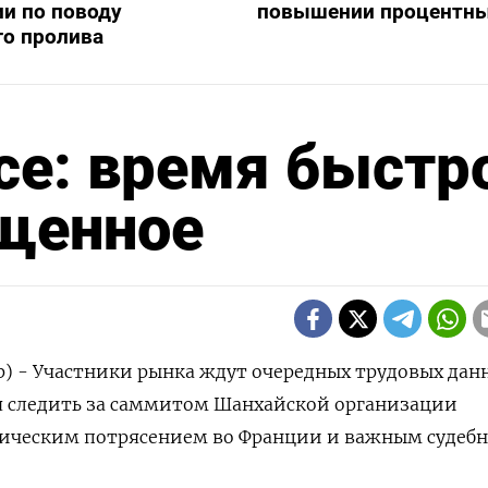
и по поводу
повышении процентны
го пролива
се: время быстр
ущенное
р) - Участники рынка ждут очередных трудовых дан
ся следить за саммитом Шанхайской организации
тическим потрясением во Франции и важным судеб