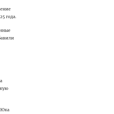
жение
25 года.
енные
бавили
а
скую
 Юка