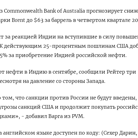
з Commonwealth Bank of Australia прогнозирует сни
ки Brent до $63 за баррель в четвертом квартале 20
ят за реакцией Индии на вступившие в силу повыш
. К действующим 25-процентным пошлинам США до
25% за приобретение Индией российской нефти.
рт нефти в Индию в сентябре, сообщили Рейтер три
есмотря на давление со стороны Запада.
 том, что санкции против России не будут введены, 
угрозы санкций США и продолжит покупать россий
ками», - добавил Варга из PVM.
 английском языке доступен по коду: (Сехер Дарин,