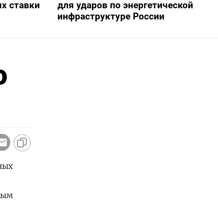
х ставки
для ударов по энергетической
инфраструктуре России
о
ных
ным