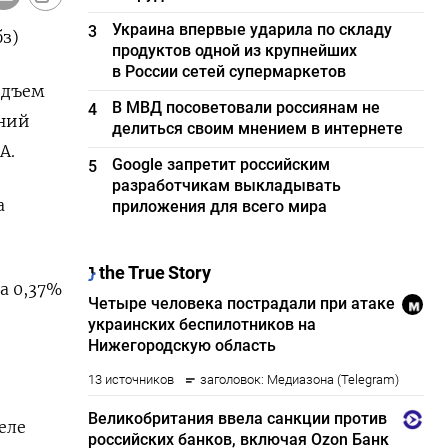
Украина впервые ударила по складу
3
бз)
продуктов одной из крупнейших
в России сетей супермаркетов
одъем
В МВД посоветовали россиянам не
4
аний
делиться своим мнением в интернете
А.
Google запретит российским
5
разработчикам выкладывать
а
приложения для всего мира
а 0,37%
еле