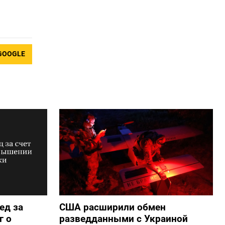
GOOGLE
ед за
США расширили обмен
г о
разведданными с Украиной