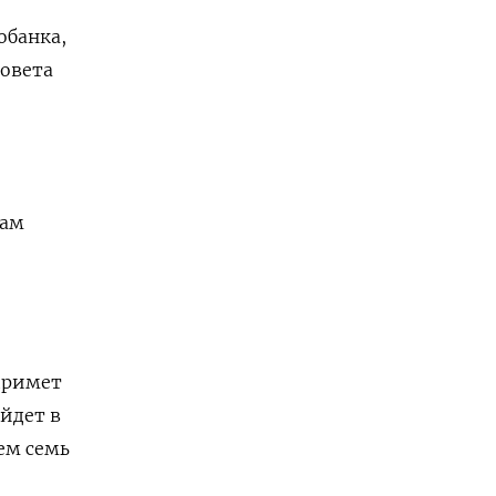
обанка,
совета
сам
примет
йдет в
ем семь