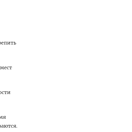
репить
 мест
ости
емя
ваются.