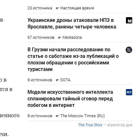
 в
о в
тся в
шенного
чи.