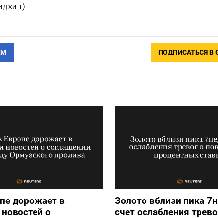
адхан)
АМ
ПОДПИСАТЬСЯ В 
опе дорожает в
Золото вблизи пика 7н
новостей о
счет ослабления трево