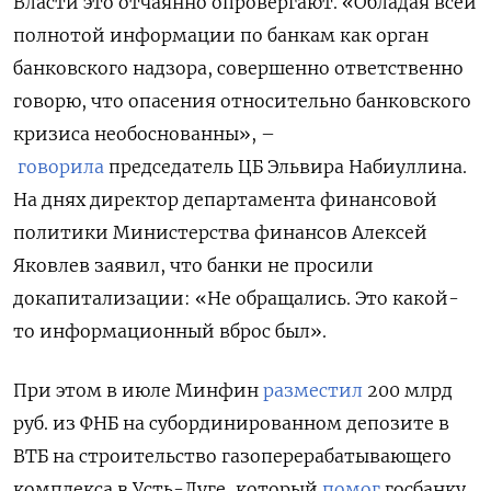
Власти это отчаянно опровергают. «Обладая всей
полнотой информации по банкам как орган
банковского надзора, совершенно ответственно
говорю, что опасения относительно банковского
кризиса необоснованны», –
говорила
председатель ЦБ Эльвира Набиуллина.
На днях директор департамента финансовой
политики Министерства финансов Алексей
Яковлев заявил, что банки не просили
докапитализации: «Не обращались. Это какой-
то информационный вброс был».
При этом в июле Минфин
разместил
200 млрд
руб. из ФНБ на субординированном депозите в
ВТБ на строительство газоперерабатывающего
комплекса в Усть-Луге, который
помог
госбанку