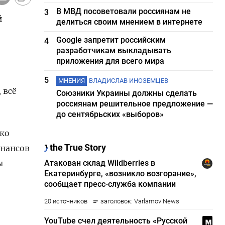
В МВД посоветовали россиянам не
3
й
делиться своим мнением в интернете
Google запретит российским
4
разработчикам выкладывать
приложения для всего мира
5
МНЕНИЯ
ВЛАДИСЛАВ ИНОЗЕМЦЕВ
 всё
Союзники Украины должны сделать
россиянам решительное предложение —
до сентябрьских «выборов»
 ко
инансов
ы