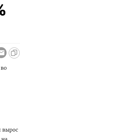
%
 во
 вырос
 на