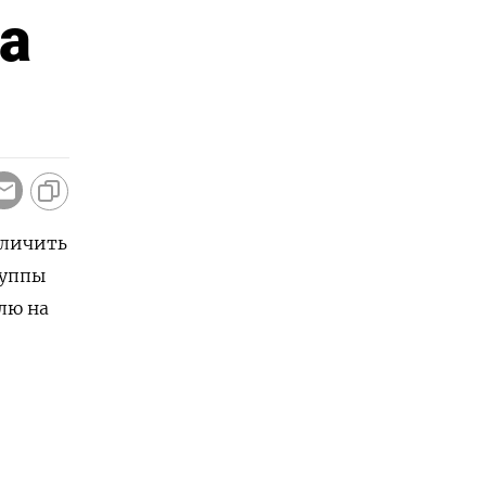
а
еличить
руппы
лю на