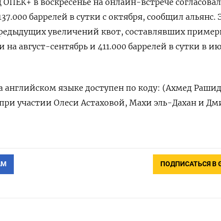
 ОПЕК+ в воскресенье на онлайн-встрече согласова
7.000 баррелей в сутки с октября, сообщил альянс. 
редыдущих увеличений квот, составлявших пример
и на август-сентябрь и 411.000 баррелей в сутки в и
 английском языке доступен по коду: (Ахмед Рашид
 при участии Олеси Астаховой, Махи эль-Дахан и Д
АМ
ПОДПИСАТЬСЯ В 