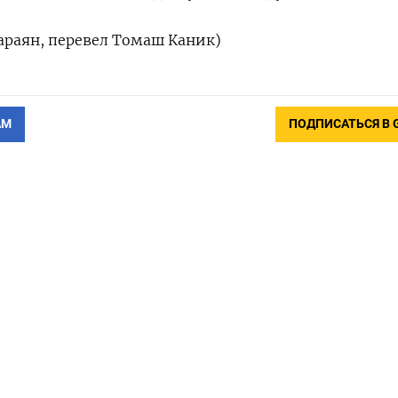
араян, перевел Томаш Каник)
АМ
ПОДПИСАТЬСЯ В 