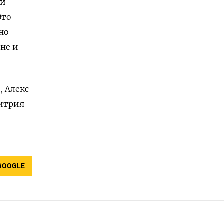
ли
Это
но
юне и
, Алекс
митрия
GOOGLE