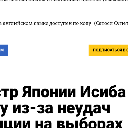
 английском языке доступен по коду: (Сатоси Суги
АМ
ПОДПИСАТЬСЯ В 
тр Японии Исиба
у из-за неудач
иции на выборах