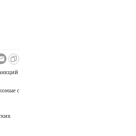
санкций
комые с
ских