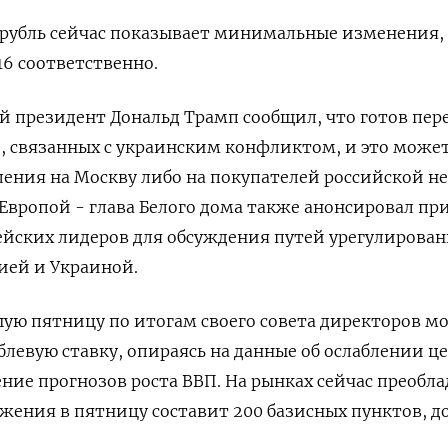
м рубль сейчас показывает минимальные изменения,
,16 соответственно.
 президент Дональд Трамп сообщил, что готов пер
, связанных с украинским конфликтом, и это може
ления на Москву либо на покупателей российской н
 Европой - глава Белого дома также анонсировал при
ейских лидеров для обсуждения путей урегулирова
ией и Украиной.
ую пятницу по итогам своего совета директоров м
левую ставку, опираясь на данные об ослаблении ц
ение прогнозов роста ВВП. На рынках сейчас преобл
жения в пятницу составит 200 базисных пунктов, д