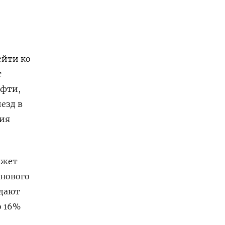
ейти ко
т
ефти,
езд в
ния
ожет
енового
адают
о 16%