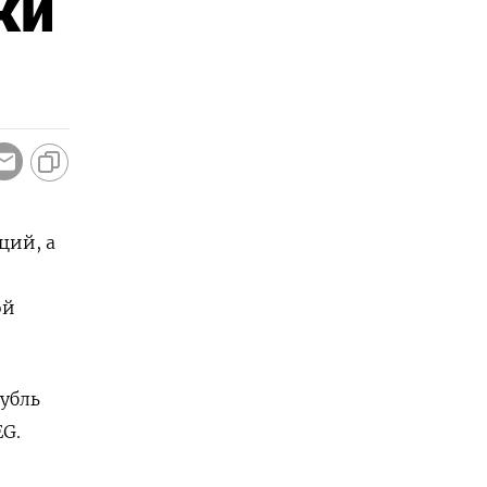
ки
ций, а
ой
убль
EG.