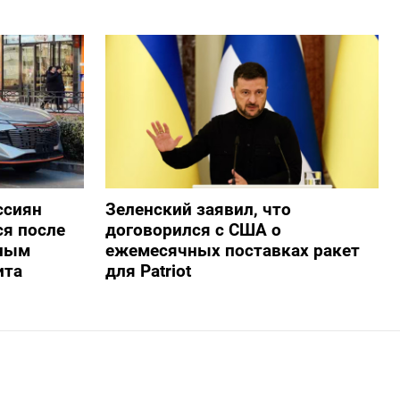
ссиян
Зеленский заявил, что
ся после
договорился с США о
нным
ежемесячных поставках ракет
ита
для Patriot