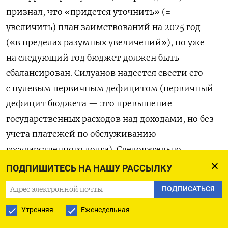
признал, что «придется уточнить» (=
увеличить) план заимствований на 2025 год
(«в пределах разумных увеличений»), но уже
на следующий год бюджет должен быть
сбалансирован. Силуанов надеется свести его
с нулевым первичным дефицитом (первичный
дефицит бюджета — это превышение
государственных расходов над доходами, но без
учета платежей по обслуживанию
государственного долга). Следовательно,
вторичный (итоговый) дефицит федерального
ПОДПИШИТЕСЬ НА НАШУ РАССЫЛКУ
бюджета 2026 года будет фактически равен
ПОДПИСАТЬСЯ
расходам на обслуживание госдолга. Это весьма
разумная консервативная позиция, которая,
Утренняя
Еженедельная
впрочем, вряд ли будет воплощена