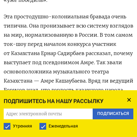
«уже победила».
Эта простодушно-колониальная бравада очень
типична. Она пронизывает всю систему взглядов
на мир, нормализованную в России. В том самом
ток-шоу перед началом конкурса участник
от Казахстана Ернар Садирбаев рассказал, почему
выступает под псевдонимом Амре. Так звали
основоположника музыкального театра
Казахстана — Амре Кашаубаева. Вряд ли ведущий
Борисов знал, что гордость казахского народа
была убита чекистами в 1934 году, но инстинкты
ПОДПИШИТЕСЬ НА НАШУ РАССЫЛКУ
у него развиты хорошо. Едва дождавшись конца
ПОДПИСАТЬСЯ
реплики, он выкрикнул, что наставником
Утренняя
Еженедельная
Садирбаева в шоу «Голос» был Дима Билан. «Есть
за кого болеть теперь, — с удовлетворением