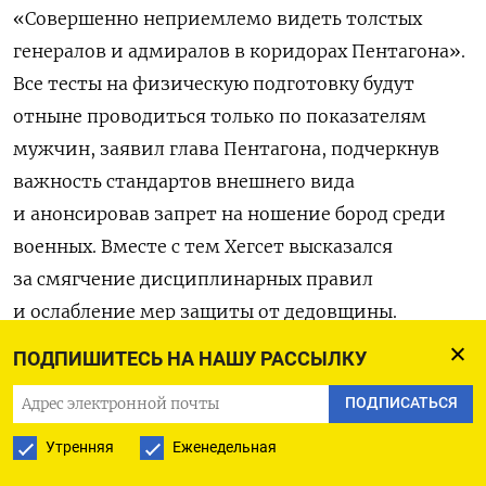
«Совершенно неприемлемо видеть толстых
генералов и адмиралов в коридорах Пентагона».
Все тесты на физическую подготовку будут
отныне проводиться только по показателям
мужчин, заявил глава Пентагона, подчеркнув
важность стандартов внешнего вида
и анонсировав запрет на ношение бород среди
военных. Вместе с тем Хегсет высказался
за смягчение дисциплинарных правил
и ослабление мер защиты от дедовщины.
ПОДПИШИТЕСЬ НА НАШУ РАССЫЛКУ
Также глава военного ведомства раскритиковал
инициативы по многообразию, которые, по его
ПОДПИСАТЬСЯ
словам, стали причиной десятилетий упадка
Утренняя
Еженедельная
в армии. Речь шла, в частности, о произошедшем