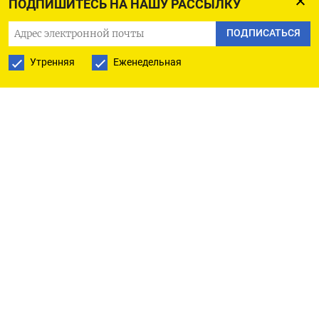
ПОДПИШИТЕСЬ НА НАШУ РАССЫЛКУ
сказал Новак.
ПОДПИСАТЬСЯ
Квотирование экспорта дизтоплива из РФ сейчас
Утренняя
Еженедельная
не требуется, добавил Новак.
«Нет, сейчас это не требуется. Дизельное
топливо (экспорт) запретили только для
непроизводителей», - цитирует Новака ТАСС.
По его словам, там, где это требуется, обеспечен
зимний завоз топлива.
В сентябре
власти РФ продлили временный запрет на
экспорт автобензина до конца года, запретив