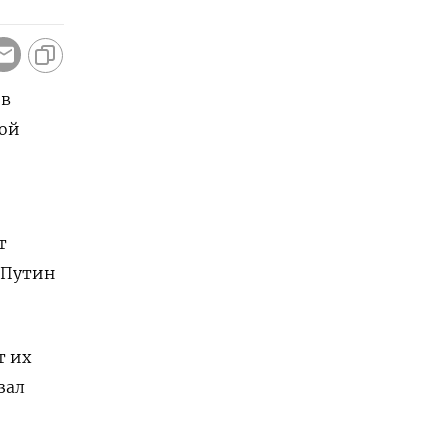
 в
ной
т
 Путин
т их
зал