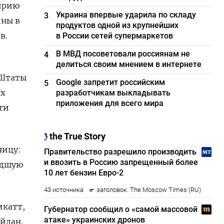
ирию
Украина впервые ударила по складу
3
ины в
продуктов одной из крупнейших
в.
в России сетей супермаркетов
В МВД посоветовали россиянам не
4
делиться своим мнением в интернете
 Штаты
Google запретит российским
5
ех
разработчикам выкладывать
приложения для всего мира
ти
ницу:
худшую
икатт,
ейдан,