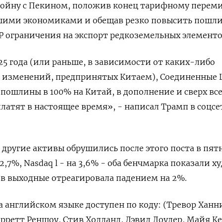
войну с Пекином, положив конец тарифному перем
ими экономиками и обещав резко повысить пошл
Р ограничения на экспорт редкоземельных элементо
25 года (или раньше, в зависимости от каких-либо
 изменений, предпринятых Китаем), Соединенные
ошлины в 100% на Китай, в дополнение и сверх вс
латят в настоящее время», - написал Трамп в соцсе
 другие активы обрушились после этого поста в пят
 2,7%, Nasdaq l - на 3,6% - оба бенчмарка показали 
ь в выходные отреагировала падением на 2%.
 английском языке доступен по коду: (Тревор Ханн
рретт Реншоу, Стив Холланд, Дэвид Лоудер, Майя К