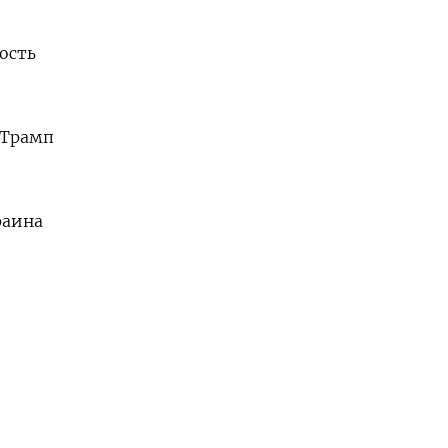
ость
 Трамп
.
раина