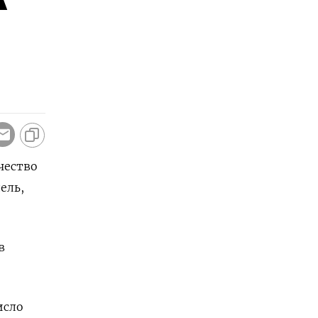
чество
ель,
в
исло