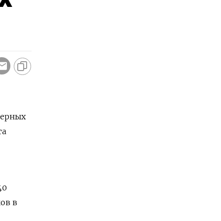
терных
та
40
ов в