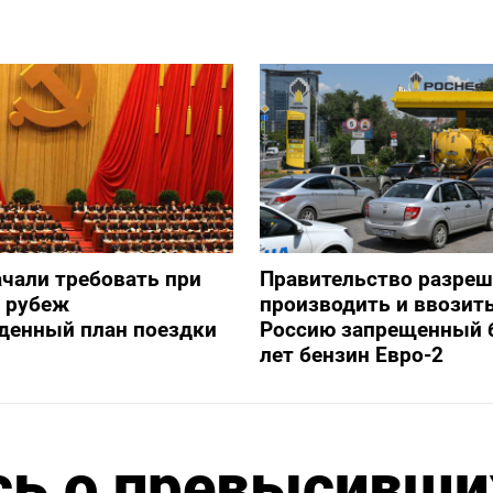
ачали требовать при
Правительство разре
а рубеж
производить и ввозить
денный план поездки
Россию запрещенный 
лет бензин Евро-2
сь о превысивши