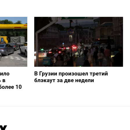
шило
В Грузии произошел третий
 в
блэкаут за две недели
более 10
х