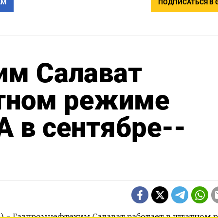
АМ
ПОДПИСАТЬСЯ В 
им Салават
атном режиме
А в сентябре--
р) - Газпромнефтехим Салават работает в штатном