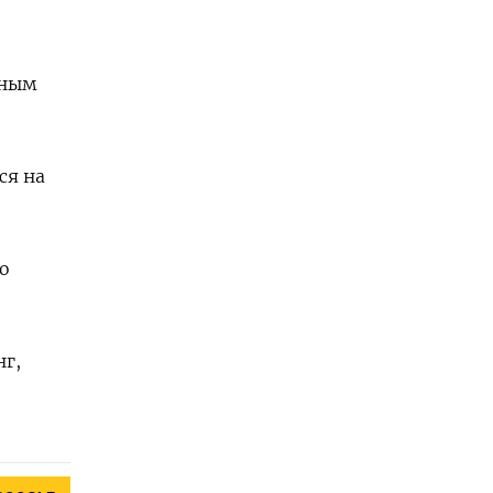
нным
ся на
о
нг,