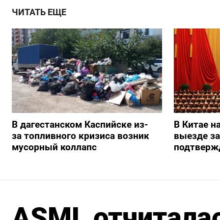
ЧИТАТЬ ЕЩЕ
В дагестанском Каспийске из-
В Китае н
за топливного кризиса возник
выезде з
мусорный коллапс
подтверж
ASML отчитала