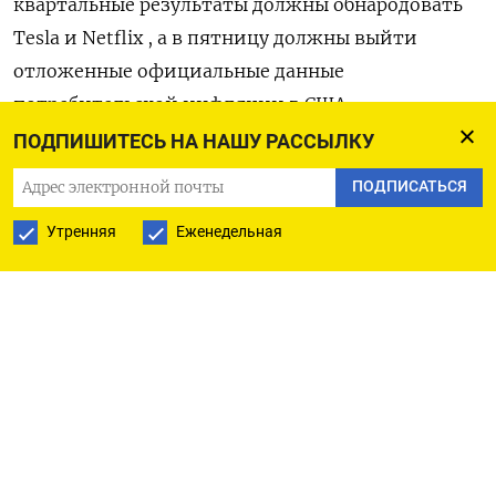
квартальные результаты должны обнародовать
Tesla и Netflix , а в пятницу должны выйти
отложенные официальные данные
потребительской инфляции в США.
ПОДПИШИТЕСЬ НА НАШУ РАССЫЛКУ
Принимая эстафету от крупных банков,
ПОДПИСАТЬСЯ
отчитаются компании из ряда различных
отраслей: потребительских товаров - Procter &
Утренняя
Еженедельная
Gamble и Coca-Cola, аэрокосмического - RTX , а
также технологического - IBM.
Хотя из-за шатдауна важные релизы, включая
ежемесячную трудовую статистику, были
отложены, правительство планирует в конце
недели всё же опубликовать индекс
потребительских цен за сентябрь, чтобы