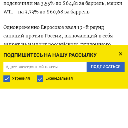
подскочили на 3,55% до $64,81 за баррель, марки
WTI - на 3,73% до $60,68 за баррель.
Одновременно Евросоюз ввел 19-й раунд
санкций против России, включающий в себя
запрет на импорт российского сжиженного
природного газа, сообщило в среду
ПОДПИШИТЕСЬ НА НАШУ РАССЫЛКУ
представительство Дании .
ПОДПИСАТЬСЯ
Великобритания на прошлой неделе также
Утренняя
Еженедельная
расширила санкционный режим против России
на Лукойл и Роснефть.
Новые санкции президента США Дональда
Трампа против крупнейших нефтяных
компаний РФ может сократить физические