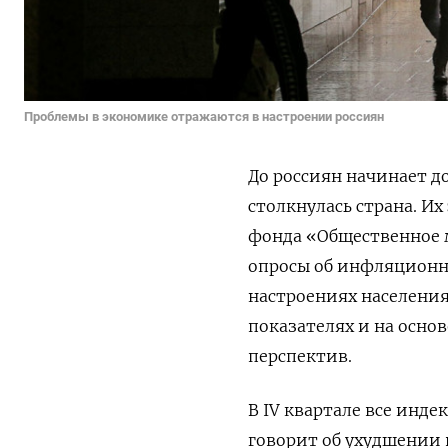
Проблемы в экономике отражаются в настроении россиян
До россиян начинает д
столкнулась страна. И
фонда «Общественное 
опросы об инфляционн
настроениях населения
показателях и на осно
перспектив.
В IV квартале все инде
говорит об ухудшении