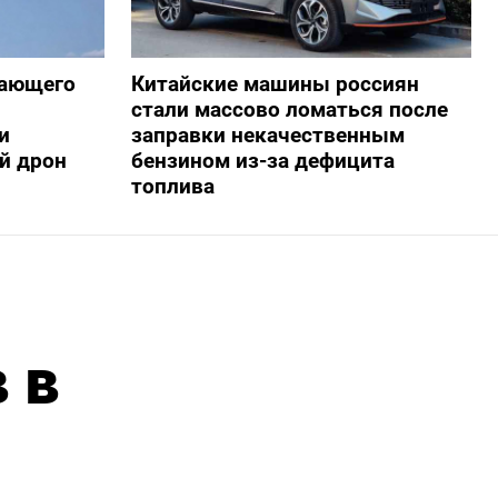
жающего
Китайские машины россиян
стали массово ломаться после
и
заправки некачественным
й дрон
бензином из-за дефицита
топлива
 в