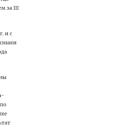
 за III
. и с
изнаки
ода
йны
а-
 по
ике
ьтат