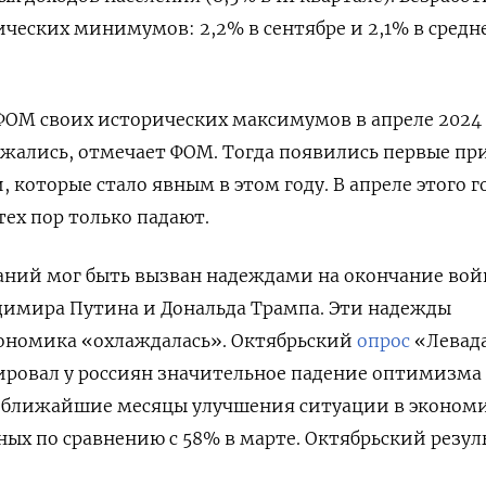
ческих минимумов: 2,2% в сентябре и 2,1% в среднем
ФОМ своих исторических максимумов в апреле 2024 г
ижались, отмечает ФОМ. Тогда появились первые пр
которые стало явным в этом году. В апреле этого г
тех пор только падают.
аний мог быть вызван надеждами на окончание во
димира Путина и Дональда Трампа. Эти надежды
кономика «охлаждалась». Октябрьский
опрос
«Левад
ировал у россиян значительное падение оптимизма
в ближайшие месяцы улучшения ситуации в эконом
х по сравнению с 58% в марте. Октябрьский резул