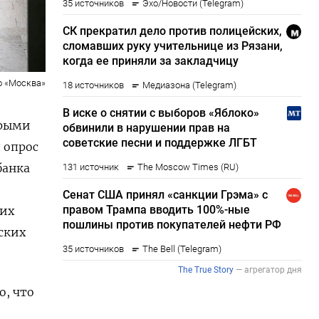
о «Москва»
орыми
 опрос
банка
ких
ских
о, что