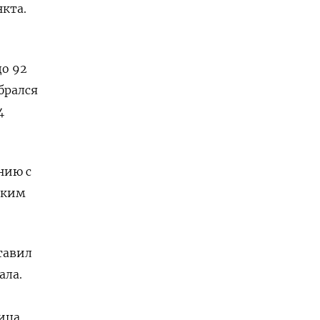
нкта.
до 92
брался
4
нию с
зким
тавил
ала.
тица