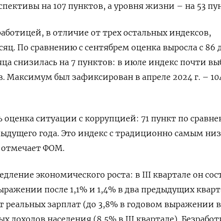
пективы на 107 пунктов, а уровня жизни – на 53 пу
работицей, в отличие от трех остальных индексов,
яц. По сравнению с сентябрем оценка выросла с 86 
яца снизилась на 7 пунктов: в июле индекс почти вы
. Максимум был зафиксирован в апреле 2024 г. – 10
 оценка ситуации с коррупцией: 71 пункт по сравне
ыдущего года. Это индекс с традиционно самым ни
 отмечает ФОМ.
дление экономического роста: в III квартале он сос
ыражении после 1,1% и 1,4% в два предыдущих кварт
т реальных зарплат (до 3,8% в годовом выражении в
ых доходов населения (8,5% в III квартале). Безрабо