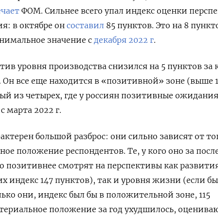
чает
ФОМ. Сильнее всего упал индекс оценки персп
я: в октябре он
составил
85 пунктов. Это на 8 пункт
инимальное значение с
декабря 2022 г
.
тив уровня производства снизился на 5 пунктов за 
. Он все еще находится в «позитивной» зоне (выше 
ый из четырех, где у россиян позитивные ожидания
 марта 2022 г.
актерен большой разброс: они сильно зависят от тог
ое положение респондентов. Те, у кого оно за пос
до позитивнее смотрят на перспективы как развити
х индекс 147 пунктов), так и уровня жизни (если бы
ько они, индекс был бы в положительной зоне, 115
материальное положение за год ухудшилось, оценива