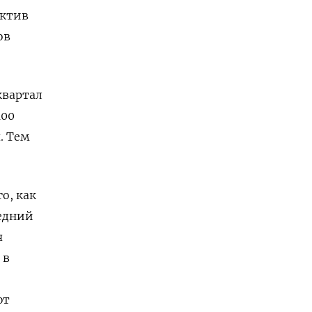
ектив
ов
квартал
100
. Тем
о, как
ледний
я
 в
ют