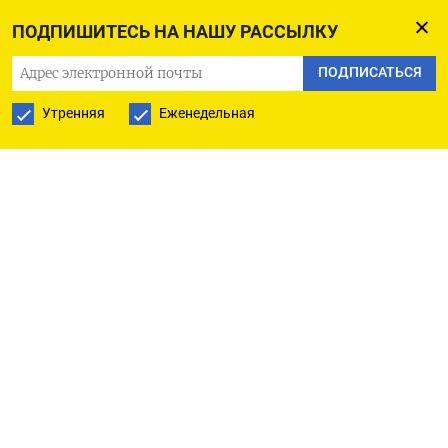
Инвесторам будут предложены исключительно
ПОДПИШИТЕСЬ НА НАШУ РАССЫЛКУ
акции дополнительного выпуска. Ожидается,
ПОДПИСАТЬСЯ
что объём размещения, предлагаемый
рыночным инвесторам, составит не менее 20
Утренняя
Еженедельная
миллиардов рублей.
«Компания получила уведомления от ряда
институциональных инвесторов (якорные
инвесторы) о намерении приобрести акции на
общую сумму более 10 миллиардов рублей исходя
из цены не выше 1.750 рублей за одну акцию», -
говорится в сообщении эмитента.
К якорным инвесторам относятся, в частности,
АО Астра УА, ВИМ Инвестиции, УК Ингосстрах-