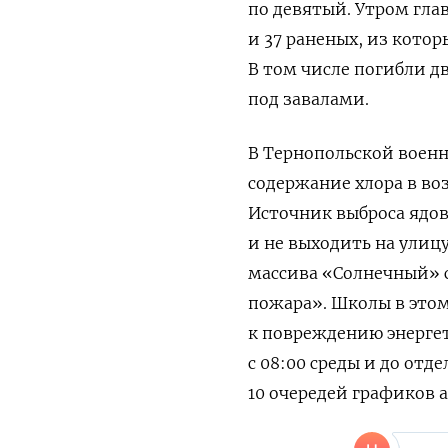
по девятый.
Утром
гла
и
37 раненых, из котор
В том числе погибли д
под завалами.
В Тернопольской воен
содержание хлора в во
Источник выброса ядов
и не выходить на улиц
массива «Солнечный» с
пожара». Школы в этом
к повреждению энергет
с 08:00 среды и до от
10 очередей графиков