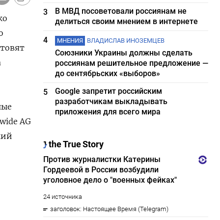
В МВД посоветовали россиянам не
3
ко
делиться своим мнением в интернете
о
4
МНЕНИЯ
ВЛАДИСЛАВ ИНОЗЕМЦЕВ
отовят
Союзники Украины должны сделать
а
россиянам решительное предложение —
до сентябрьских «выборов»
Google запретит российским
5
разработчикам выкладывать
ные
приложения для всего мира
dwide AG
кий