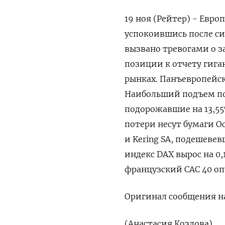
19 ноя (Рейтер) - Евро
успокоившись после си
вызвано тревогами о з
позиции к отчету гига
рынках. Панъевропейски
Наибольший подъем пок
подорожавшие на 13,55
потери несут бумаги Oca
и Kering SA, подешевев
индекс DAX вырос на 0
французский CAC 40 оп
Оригинал сообщения на
(Анастасия Козлова)