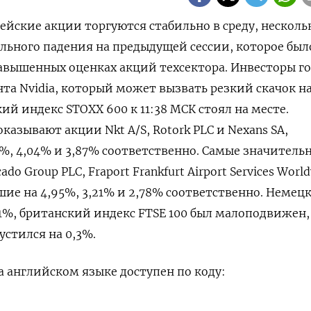
пейские акции торгуются стабильно в среду, несколь
льного падения на предыдущей сессии, которое был
авышенных оценках акций техсектора. Инвесторы г
нта Nvidia, который может вызвать резкий скачок н
й индекс STOXX 600 к 11:38 МСК стоял на месте.
азывают акции Nkt A/S, Rotork PLC и Nexans SA,
%, 4,04% и 3,87% соответственно. Самые значитель
do Group PLC, Fraport Frankfurt Airport Services Worl
шие на 4,95​%, 3,21% и 2,78% соответственно. Немец
,1%, британский индекс FTSE 100 был малоподвижен,
устился на 0,3%.
 английском языке доступен по коду: