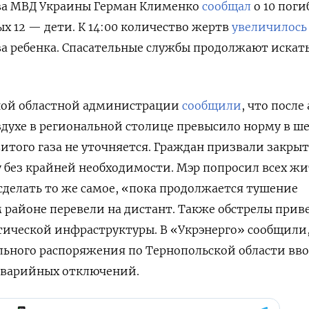
ва МВД Украины Герман Клименко
сообщал
о 10 пог
ых 12 — дети. К 14:00 количество жертв
увеличилось
ва ребенка. Спасательные службы продолжают искат
ной областной администрации
сообщили
, что после
здухе в региональной столице превысило норму в ше
итого газа не уточняется. Граждан призвали закрыт
у без крайней необходимости. Мэр попросил всех ж
делать то же самое, «пока продолжается тушение
 районе перевели на дистант.
Также обстрелы прив
ической инфраструктуры. В «Укрэнерго» сообщили,
дельного распоряжения по Тернопольской области вв
 аварийных отключений.