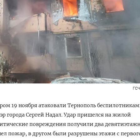
ГСЧ
тром 19 ноября атаковали Тернополь беспилотника
эр города Се
ргей Надал
. Удар пришелся на жилой
ритические повреждения получили два девятиэтаж
ел пожар, в другом были разрушены этажи с первог