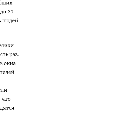
ибших
до 20.
ь людей
 атаки
сть раз.
ь окна
ителей
ели
 что
одятся