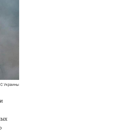
С Украины
ми
ных
о