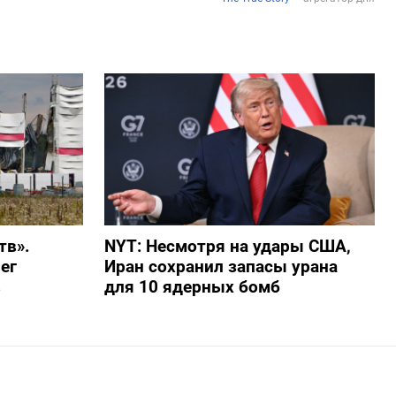
тв».
NYT: Несмотря на удары США,
ег
Иран сохранил запасы урана
в
для 10 ядерных бомб