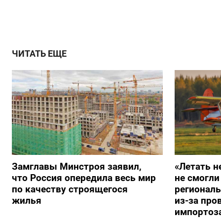
ЧИТАТЬ ЕЩЕ
Замглавы Минстроя заявил,
«Летать н
что Россия опередила весь мир
не смогли
по качеству строящегося
регионал
жилья
из-за про
импортоз