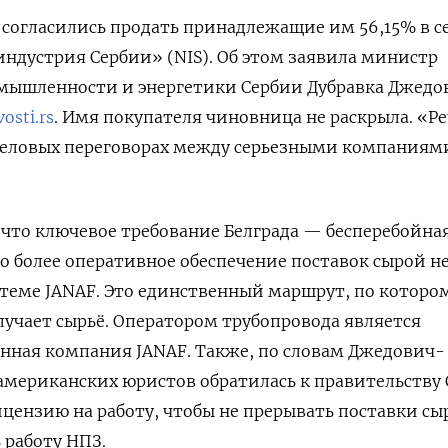
согласились продать принадлежащие им 56,15% в с
дустрия Сербии» (NIS). Об этом заявила министр
ышленности и энергетики Сербии Дубравка Джедо
osti.rs
. Имя покупателя чиновница не раскрыла. «Р
е
еловых переговорах между серьезными компаниям
что ключевое требование Белграда — бесперебойна
о более оперативное обеспечение поставок сырой 
теме JANAF. Это единственный маршрут, по которо
олучает сырьё. Оператором трубопровода является
енная компания JANAF. Также, по словам Джедович-
 американских юристов обратилась к правительству
ицензию на работу, чтобы не прерывать поставки сы
 работу НПЗ.