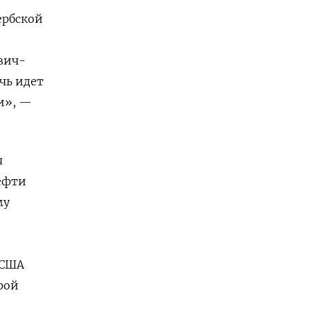
ербской
вич-
чь идет
и», —
я
нефти
му
 США
рой