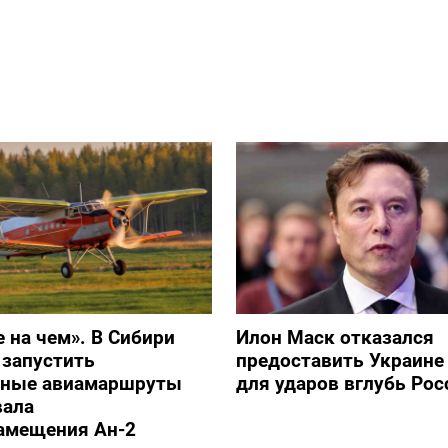
е на чем». В Сибири
Илон Маск отказался
 запустить
предоставить Украине S
ьные авиамаршруты
для ударов вглубь Рос
вала
амещения Ан-2