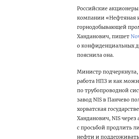
Российские акционеры 
компании «Нефтяная ин
горнодобывающей пром
Ханданович, пишет
Nov
о конфиденциальных д
пояснила она.
Министр подчеркнула, 
работа НПЗ и как можн
по трубопроводной сис
завод NIS в Панчево п
хорватская государств
Ханданович, NIS через
с просьбой продлить л
нефти и поддерживать