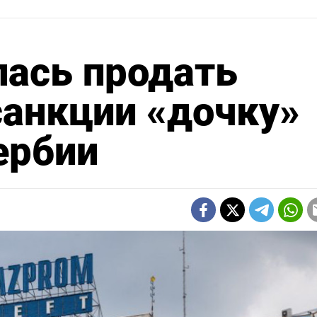
лась продать
анкции «дочку»
Сербии