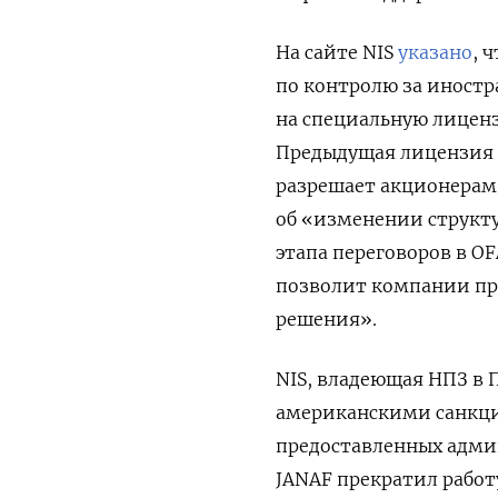
На сайте NIS
указано
, 
по контролю за иност
на специальную лицен
Предыдущая лицензия о
разрешает акционерам
об «изменении структу
этапа переговоров в O
позволит компании пр
решения».
NIS, владеющая НПЗ в П
американскими санкция
предоставленных адми
JANAF прекратил работ