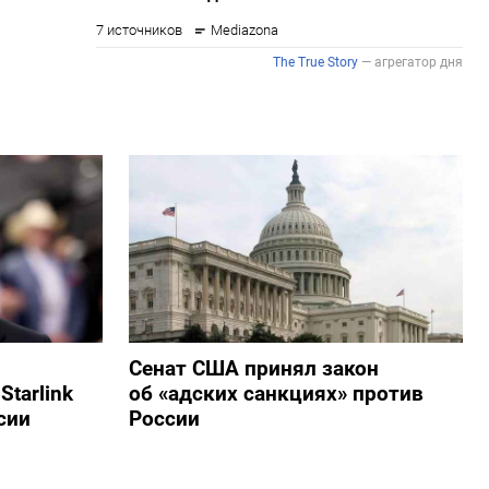
Сенат США принял закон
tarlink
об «адских санкциях» против
сии
России