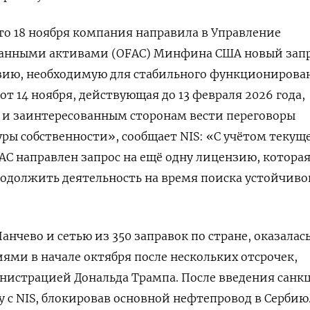
что 18 ноября компания направила в Управление
ранными активами (OFAC) Минфина США новый зап
зию, необходимую для стабильного функционирова
т 14 ноября, действующая до 13 февраля 2026 года,
 и заинтересованным сторонам вести переговоры
ры собственности», сообщает NIS: «С учётом текущ
FAC направлен запрос на ещё одну лицензию, котора
одолжить деятельность на время поиска устойчиво
анчево и сетью из 350 заправок по стране, оказалас
ми в начале октября после нескольких отсрочек,
нистрацией Дональда Трампа. После введения санк
у с NIS, блокировав основной нефтепровод в Сербию