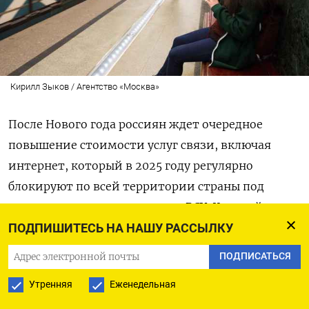
Кирилл Зыков / Агентство «Москва»
После Нового года россиян ждет очередное
повышение стоимости услуг связи, включая
интернет, который в 2025 году регулярно
блокируют по всей территории страны под
предлогом защиты от дронов ВСУ. Крупнейшие
операторы — Т2, «Билайн», «Т Мобайл»,
ПОДПИШИТЕСЬ НА НАШУ РАССЫЛКУ
«Ростелеком» — начали оповещать абонентов
ПОДПИСАТЬСЯ
о росте стоимости услуг с 2026 года,
пишет
РБК.
Утренняя
Еженедельная
В среднем, согласно рассылаемым сообщениям,