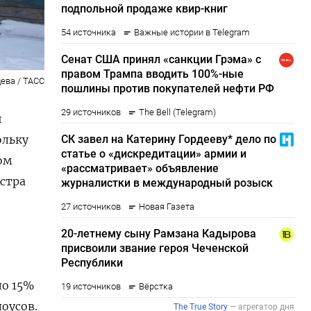
ева / ТАСС
и
ольку
том
стра
ло 15%
оусов.