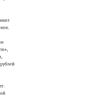
бавил
енок.
лн
ти»,
м,
 рублей
т.
лей