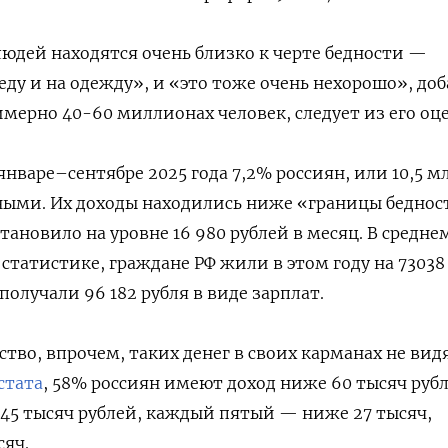
людей находятся очень близко к черте бедности —
еду и на одежду», и «это тоже очень нехорошо», до
имерно 40-60 миллионах человек, следует из его оц
 январе–сентябре 2025 года 7,2% россиян, или 10,5 м
ными. Их доходы находились ниже «границы беднос
тановило на уровне 16 980 рублей в месяц. В средне
статистике, граждане РФ жили в этом году на 73038
получали 96 182 рубля в виде зарплат.
во, впрочем, таких денег в своих карманах не видя
стата
, 58% россиян имеют доход ниже 60 тысяч руб
 45 тысяч рублей, каждый пятый — ниже 27 тысяч,
сяч.