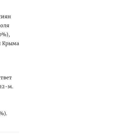
сиян
доля
0%),
и Крыма
ответ
22-м.
%).