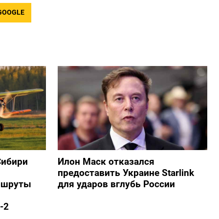
GOOGLE
Сибири
Илон Маск отказался
предоставить Украине Starlink
ршруты
для ударов вглубь России
-2