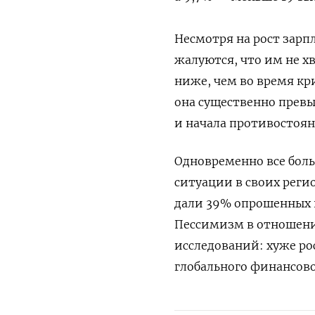
Несмотря на рост зарп
жалуются, что им не хв
ниже, чем во время кр
она существенно превы
и начала противостояни
Одновременно все бол
ситуации в своих регио
дали 39% опрошенных п
Пессимизм в отношени
исследований: хуже ро
глобального финансовог