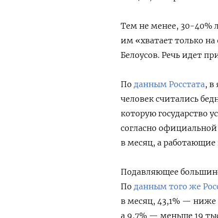
Тем не менее, 30-40% 
им «хватает только на 
Белоусов. Речь идет пр
По
данным Росстата
, в
человек считались бед
которую государство ус
согласно официальной 
в месяц, а работающие 
Подавляющее большинст
По
данным того же Рос
в месяц, 43,1% — ниже
а 9,7% — меньше 19 ты