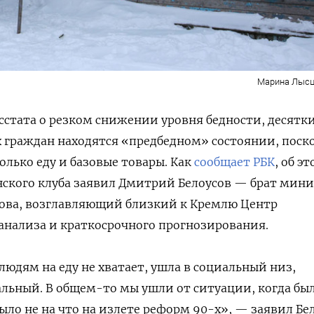
Марина Лысц
сстата о резком снижении уровня бедности, десятк
 граждан находятся «предбедном» состоянии, поск
олько еду и базовые товары. Как
сообщает РБК
, об э
ского клуба заявил Дмитрий Белоусов — брат мини
сова, возглавляющий близкий к Кремлю Центр
анализа и краткосрочного прогнозирования.
 людям на еду не хватает, ушла в социальный низ,
льный. В общем-то мы ушли от ситуации, когда бы
ыло не на что на излете реформ 90-х», — заявил Бел