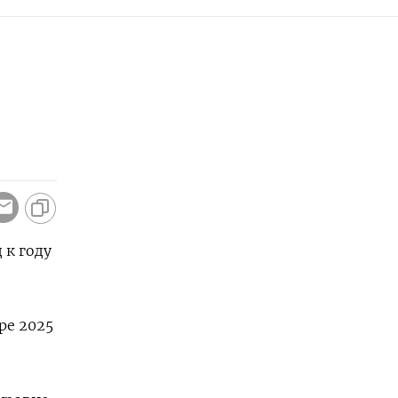
к ⁠году
е ⁠2025