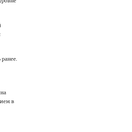
 уровне
й
я
 ранее.
 на
нием в