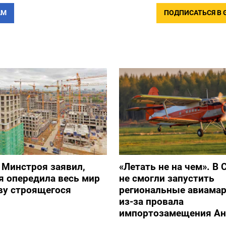
АМ
ПОДПИСАТЬСЯ В 
 Минстроя заявил,
«Летать не на чем». В 
я опередила весь мир
не смогли запустить
ву строящегося
региональные авиама
из-за провала
импортозамещения Ан